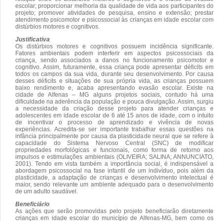
escolar; proporcionar melhoria da qualidade de vida aos participantes do
projeto; promover atividades de pesquisa, ensino e extensão; prestar
atendimento psicomotor e psicossocial às crianças em idade escolar com
distúrbios motores e cognitivos.
Justificativa
Os distúrbios motores e cognitivos possuem incidência significante.
Fatores ambientais podem interferir em aspectos psicossociais da
criança, sendo associados a danos no funcionamento psicomotor e
cognitivo. Assim, futuramente, essa criança pode apresentar déficits em
todos os campos da sua vida, durante seu desenvolvimento. Por causa
desses déficits e situações de sua própria vida, as crianças possuem
baixo rendimento e, acaba apresentando evasão escolar. Existe na
cidade de Alfenas – MG alguns projetos sociais, contudo há uma
dificuldade na aderência da população e pouca divulgação. Assim, surgiu
a necessidade da criação desse projeto para atender crianças e
adolescentes em idade escolar de 6 até 15 anos de idade, com o intuito
de incentivar o processo de aprendizado e vivência de novas
experiências. Acredita-se ser importante trabalhar essas questões na
infância principalmente por causa da plasticidade neural que se refere à
capacidade do Sistema Nervoso Central (SNC) de modificar
propriedades morfológicas e funcionais, como forma de retorno aos
impulsos e estimulações ambientais (OLIVEIRA; SALINA; ANNUNCIATO,
2001). Tendo em vista também a importância social, é indispensável a
abordagem psicossocial na fase infantil de um indivíduo, pois além da
plasticidade, a adaptação de crianças e desenvolvimento intelectual é
maior, sendo relevante um ambiente adequado para o desenvolvimento
de um adulto saudável.
Beneficiário
As ações que serão promovidas pelo projeto beneficiarão diretamente
crianças em idade escolar do município de Alfenas-MG, bem como os