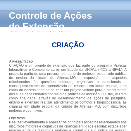
Controle de Ações
de Extensão
Universidade Federal de Alfenas
CRIAÇÃO
Apresentação
CriAÇÃO é um projeto de extensão que faz parte do programa Práticas
Integrativas e Complementares em Saúde da UNIFAL (PICS UNIFAL). A
proposta partiu de uma procura, por parte de professores da rede pública
de ensino da cidade de Alfenas-MG, e exposição dos aspectos
relacionados às questões motoras, cognitivas e emocionais e
consequentemente de aprendizado de crianças em idade escolar, bem
como da necessidade de se criar um projeto voltado para o atendimento
das suas necessidades por meio de práticas de inclusão. O CriAÇÃO tem
como finalidade, através do desenvolvimento de ações de pesquisa,
ensino e extensão realizar atendimento psicomotor e biopsicossocial às
crianças em idade escolar da cidade de Alfenas- MG, com distúrbios
motores e cognitivos.
Objetivos
Realizar levantamento e analisar os principais aspectos relacionados aos
distúrbios motores e cognitivos de crianças em idade escolar; estabelecer
relação entre os distúrbios motores e cognitivos e o índice de evasão