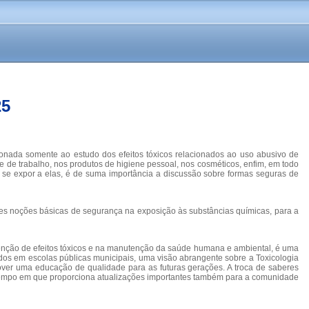
25
ionada somente ao estudo dos efeitos tóxicos relacionados ao uso abusivo de
e de trabalho, nos produtos de higiene pessoal, nos cosméticos, enfim, em todo
 se expor a elas, é de suma importância a discussão sobre formas seguras de
ntes noções básicas de segurança na exposição às substâncias químicas, para a
venção de efeitos tóxicos e na manutenção da saúde humana e ambiental, é uma
dos em escolas públicas municipais, uma visão abrangente sobre a Toxicologia
mover uma educação de qualidade para as futuras gerações. A troca de saberes
 tempo em que proporciona atualizações importantes também para a comunidade