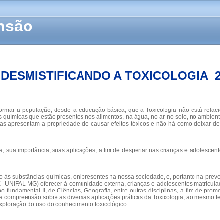
ensão
DESMISTIFICANDO A TOXICOLOGIA_
nformar a população, desde a educação básica, que a Toxicologia não está relac
s químicas que estão presentes nos alimentos, na água, no ar, no solo, no ambient
cas apresentam a propriedade de causar efeitos tóxicos e não há como deixar de
, sua importância, suas aplicações, a fim de despertar nas crianças e adolesce
o às substâncias químicas, onipresentes na nossa sociedade, e, portanto na pre
- UNIFAL-MG) oferecer à comunidade externa, crianças e adolescentes matricula
fundamental II, de Ciências, Geografia, entre outras disciplinas, a fim de pro
a a compreensão sobre as diversas aplicações práticas da Toxicologia, ao mesmo
exploração do uso do conhecimento toxicológico.