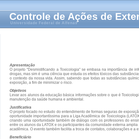
Controle de Ações de Ext
Universidade Federal de Alfenas
Apresentação
O projeto "Desmistificando a Toxicologia" se embasa na importância de i
drogas, mas sim é uma ciência que estuda os efeitos tóxicos das substância
o contexto da nossa vida. Assim, sabendo que todas as substâncias quími
exposição, a fim de minimizar o risco.
Objetivos
Levar aos alunos da educação básica informações sobre o que é Toxicologia
manutenção da saúde humana e ambiental.
Justificativa
O projeto focado no estudo do entendimento de formas seguras de exposiçã
oportunidade importantíssima para a Liga Acadêmica de Toxicologia (LATOX
criando uma oportunidade também de diálogo com os professores do ensino 
entre os alunos da LATOX e os participantes da comunidade externa ampli
acadêmica. O evento também facilita a troca de contatos, colaborações e a 
Beneficiário