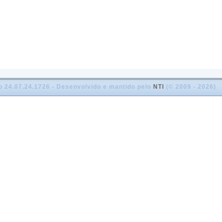
o 24.07.24.1726 - Desenvolvido e mantido pelo
NTI
(© 2009 - 2026)