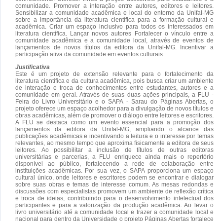
comunidade. Promover a interação entre autores, editores e leitores.
Sensibilizar a comunidade acadêmica e local do entorno da Unifal-MG
sobre a importância da literatura científica para a formação cultural e
acadêmica. Criar um espaço inclusivo para todos os interessados em
literatura científica. Lançar novos autores Fortalecer o vínculo entre a
comunidade acadêmica e a comunidade local, através de eventos de
lançamentos de novos títulos da editora da Unifal-MG. Incentivar a
participação ativa da comunidade em eventos culturais.
Justificativa
Este é um projeto de extensão relevante para o fortalecimento da
literatura científica e da cultura acadêmica, pois busca criar um ambiente
de interação e troca de conhecimentos entre estudantes, autores e a
comunidade em geral. Através de suas duas ações principais, a FLU -
Feira do Livro Universitário e o SAPA - Sarau do Páginas Abertas, o
projeto oferece um espaço acolhedor para a divulgação de novos títulos e
obras acadêmicas, além de promover o diálogo entre leitores e escritores.
A FLU se destaca como um evento essencial para a promoção dos
lançamentos da editora da Unifal-MG, ampliando o alcance das
publicações acadêmicas e incentivando a leitura e o interesse por temas
relevantes, ao mesmo tempo que aproxima fisicamente a editora de seus
leitores. Ao possibilitar a inclusão de títulos de outras editoras
universitárias e parcerias, a FLU enriquece ainda mais o repertório
disponível ao público, fortalecendo a rede de colaboração entre
instituições acadêmicas. Por sua vez, o SAPA proporciona um espaço
cultural único, onde leitores e escritores podem se encontrar e dialogar
sobre suas obras e temas de interesse comum. As mesas redondas e
discussões com especialistas promovem um ambiente de reflexão crítica
e troca de ideias, contribuindo para o desenvolvimento intelectual dos
participantes e para a valorização da produção acadêmica. Ao levar o
livro universitário até a comunidade local e trazer a comunidade local e
nacional para dentro da Universidade o projeto Páginas Abertas fortalece