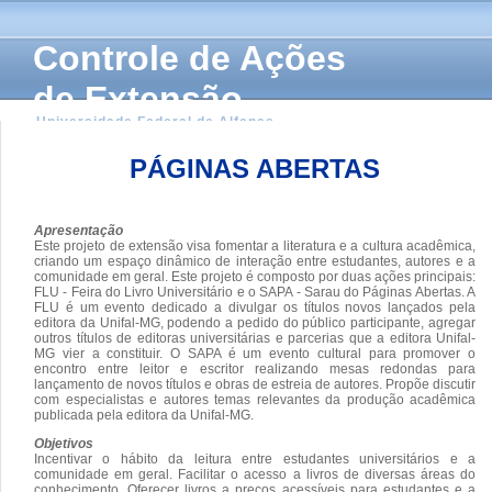
Controle de Ações
de Extensão
Universidade Federal de Alfenas
PÁGINAS ABERTAS
Apresentação
Este projeto de extensão visa fomentar a literatura e a cultura acadêmica,
criando um espaço dinâmico de interação entre estudantes, autores e a
comunidade em geral. Este projeto é composto por duas ações principais:
FLU - Feira do Livro Universitário e o SAPA - Sarau do Páginas Abertas. A
FLU é um evento dedicado a divulgar os títulos novos lançados pela
editora da Unifal-MG, podendo a pedido do público participante, agregar
outros títulos de editoras universitárias e parcerias que a editora Unifal-
MG vier a constituir. O SAPA é um evento cultural para promover o
encontro entre leitor e escritor realizando mesas redondas para
lançamento de novos títulos e obras de estreia de autores. Propõe discutir
com especialistas e autores temas relevantes da produção acadêmica
publicada pela editora da Unifal-MG.
Objetivos
Incentivar o hábito da leitura entre estudantes universitários e a
comunidade em geral. Facilitar o acesso a livros de diversas áreas do
conhecimento. Oferecer livros a preços acessíveis para estudantes e a