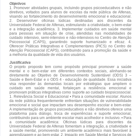
Objetivos
1. Promover atividades grupais, incluindo grupos psicoeducativos e não
diretivos, voltados para alunos de escolas da rede pública de Alfenas,
visando ao fortalecimento do desenvolvimento emocional e educacional.
2. Desenvolver oficinas lúdicas destinadas aos discentes da
Universidade Federal de Alfenas, estimulando a criatividade, o bem-estar
e a integração acadêmica. 3. Implementar cuidados em saúde mental
para pessoas em situação de crise, atendidas nas modalidades de
cuidado intensivo, semi-intensivo e não-intensivos no Centro de Atenção
Psicossocial (CAPS), garantindo suporte humanizado e eficaz. 4.
Oferecer Práticas Integrativas e Complementares (PICS) no Centro de
Atenção Psicossocial (CAPS), contribuindo para a promoção da saúde e
a melhoria da qualidade de vida dos usuários.
Justificativa
O projeto proposto tem como propósito principal promover a saúde
mental e o bem-estar em diferentes contextos sociais, alinhando-se
diretamente ao Objetivo de Desenvolvimento Sustentável (ODS) 3 –
Saúde e Bem-Estar e o ODS 4 - educação de qualidade. Essa iniciativa
visa responder às demandas locais por estratégias que ampliem o
cuidado em saúde mental, fortaleçam a resiliência emocional e
promovam práticas integrativas como suporte ao cuidado biopsicossocial.
1. Relevância Social e Educacional • Para a comunidade escolar: Alunos
da rede pública frequentemente enfrentam situações de vulnerabilidade
emocional e social que impactam seu desempenho escolar e bem-estar.
A implementação de grupos psicoeducativos e não diretivos oferece uma
plataforma para diálogo, troca de experiências e suporte emocional,
contribuindo para um ambiente escolar mais acolhedor e inclusivo. • Para
a comunidade acadêmica: Oficinas lúdicas para discentes da
Universidade Federal de Alfenas fomentam a integração, a criatividade e
a saúde mental, promovendo um ambiente acadêmico mais favorável à
aprendizagem e ao bem-estar. 2. Impacto em Saúde Mental e Serviços de