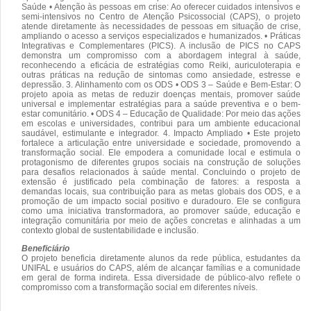
Saúde • Atenção às pessoas em crise: Ao oferecer cuidados intensivos e
semi-intensivos no Centro de Atenção Psicossocial (CAPS), o projeto
atende diretamente às necessidades de pessoas em situação de crise,
ampliando o acesso a serviços especializados e humanizados. • Práticas
Integrativas e Complementares (PICS). A inclusão de PICS no CAPS
demonstra um compromisso com a abordagem integral à saúde,
reconhecendo a eficácia de estratégias como Reiki, auriculoterapia e
outras práticas na redução de sintomas como ansiedade, estresse e
depressão. 3. Alinhamento com os ODS • ODS 3 – Saúde e Bem-Estar: O
projeto apoia as metas de reduzir doenças mentais, promover saúde
universal e implementar estratégias para a saúde preventiva e o bem-
estar comunitário. • ODS 4 – Educação de Qualidade: Por meio das ações
em escolas e universidades, contribui para um ambiente educacional
saudável, estimulante e integrador. 4. Impacto Ampliado • Este projeto
fortalece a articulação entre universidade e sociedade, promovendo a
transformação social. Ele empodera a comunidade local e estimula o
protagonismo de diferentes grupos sociais na construção de soluções
para desafios relacionados à saúde mental. Concluindo o projeto de
extensão é justificado pela combinação de fatores: a resposta a
demandas locais, sua contribuição para as metas globais dos ODS, e a
promoção de um impacto social positivo e duradouro. Ele se configura
como uma iniciativa transformadora, ao promover saúde, educação e
integração comunitária por meio de ações concretas e alinhadas a um
contexto global de sustentabilidade e inclusão.
Beneficiário
O projeto beneficia diretamente alunos da rede pública, estudantes da
UNIFAL e usuários do CAPS, além de alcançar famílias e a comunidade
em geral de forma indireta. Essa diversidade de público-alvo reflete o
compromisso com a transformação social em diferentes níveis.