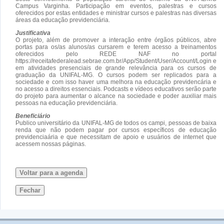
Campus Varginha. Participação em eventos, palestras e cursos
oferecidos por estas entidades e ministrar cursos e palestras nas diversas
áreas da educação previdenciária.
Justificativa
O projeto, além de promover a interação entre órgãos públicos, abre
portas para os/as alunos/as cursarem e terem acesso a treinamentos
oferecidos pelo REDE NAF no portal
https://receitafederalead.sebrae.com.br/App/Student/User/Account/Login e
em atividades presenciais de grande relevância para os cursos de
graduação da UNIFAL-MG. O cursos podem ser replicados para a
sociedade e com isso haver uma melhora na educação previdencária e
no acesso a direitos essenciais. Podcasts e vídeos educativos serão parte
do projeto para aumentar o alcance na sociedade e poder auxiliar mais
pessoas na educação previdenciária.
Beneficiário
Publico universitário da UNIFAL-MG de todos os campi, pessoas de baixa
renda que não podem pagar por cursos específicos de educação
previdenciaária e que necessitam de apoio e usuários de internet que
acessem nossas páginas.
Voltar para a agenda
Fechar