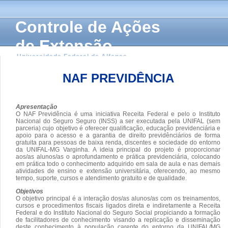
Controle de Ações
de Extensão
Universidade Federal de Alfenas
NAF PREVIDÊNCIA
Apresentação
O NAF Previdência é uma iniciativa Receita Federal e pelo o Instituto
Nacional do Seguro Seguro (INSS) a ser executada pela UNIFAL (sem
parceria) cujo objetivo é oferecer qualificação, educação previdenciária e
apoio para o acesso e a garantia de direito previdênciários de forma
gratuita para pessoas de baixa renda, discentes e sociedade do entorno
da UNIFAL-MG Varginha. A ideia principal do projeto é proporcionar
aos/as alunos/as o aprofundamento e prática previdenciária, colocando
em prática todo o conhecimento adquirido em sala de aula e nas demais
atividades de ensino e extensão universitária, oferecendo, ao mesmo
tempo, suporte, cursos e atendimento gratuito e de qualidade.
Objetivos
O objetivo principal é a interação dos/as alunos/as com os treinamentos,
cursos e procedimentos fiscais ligados direta e indiretamente a Receita
Federal e do Instituto Nacional do Seguro Social propiciando a formação
de facilitadores de conhecimento visando a replicação e disseminação
deste conhecimento à população carente do entorno da UNIFAL/MG