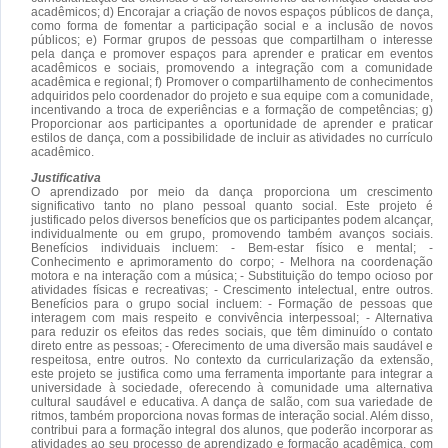
acadêmicos; d) Encorajar a criação de novos espaços públicos de dança,
como forma de fomentar a participação social e a inclusão de novos
públicos; e) Formar grupos de pessoas que compartilham o interesse
pela dança e promover espaços para aprender e praticar em eventos
acadêmicos e sociais, promovendo a integração com a comunidade
acadêmica e regional; f) Promover o compartilhamento de conhecimentos
adquiridos pelo coordenador do projeto e sua equipe com a comunidade,
incentivando a troca de experiências e a formação de competências; g)
Proporcionar aos participantes a oportunidade de aprender e praticar
estilos de dança, com a possibilidade de incluir as atividades no currículo
acadêmico.
Justificativa
O aprendizado por meio da dança proporciona um crescimento
significativo tanto no plano pessoal quanto social. Este projeto é
justificado pelos diversos benefícios que os participantes podem alcançar,
individualmente ou em grupo, promovendo também avanços sociais.
Benefícios individuais incluem: - Bem-estar físico e mental; -
Conhecimento e aprimoramento do corpo; - Melhora na coordenação
motora e na interação com a música; - Substituição do tempo ocioso por
atividades físicas e recreativas; - Crescimento intelectual, entre outros.
Benefícios para o grupo social incluem: - Formação de pessoas que
interagem com mais respeito e convivência interpessoal; - Alternativa
para reduzir os efeitos das redes sociais, que têm diminuído o contato
direto entre as pessoas; - Oferecimento de uma diversão mais saudável e
respeitosa, entre outros. No contexto da curricularização da extensão,
este projeto se justifica como uma ferramenta importante para integrar a
universidade à sociedade, oferecendo à comunidade uma alternativa
cultural saudável e educativa. A dança de salão, com sua variedade de
ritmos, também proporciona novas formas de interação social. Além disso,
contribui para a formação integral dos alunos, que poderão incorporar as
atividades ao seu processo de aprendizado e formação acadêmica, com