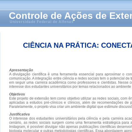
Controle de Ações de Ext
Universidade Federal de Alfenas
CIÊNCIA NA PRÁTICA: CONEC
Apresentação
A divulgação científica é uma ferramenta essencial para aproximar o co
comunicação. A integração entre ciência e redes sociais tem o potencial de 
em seguir uma carreira acadêmica como professores e cientistas. Nesse con
interesse dos estudantes universitários por temas relacionados ao ambient
Objetivos
Este projeto de extensão tem como objetivo utilizar as redes sociais, com 
aplicadas a estudos pré-clínicos e clínicos, além de recomendações de 
Paralelamente, o projeto visa criar um ambiente digital que estimule discus
Justificativa
O interesse dos estudantes universitários pela ciência e pela carreira a
cenário, as redes sociais surgem como uma ferramenta estratégica para a
Instagram, é possível divulgar não apenas publicações científicas desenvol
biologia molecular e outras metodologias científicas. Essa abordagem apro