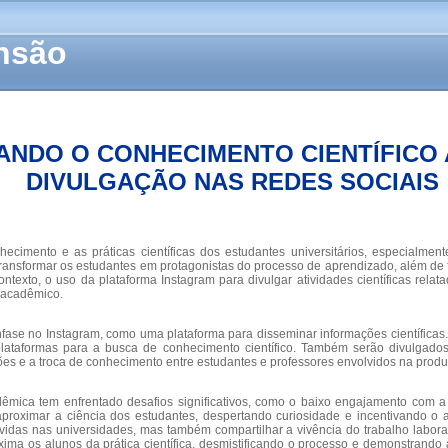
ensão
TANDO O CONHECIMENTO CIENTÍFICO
DIVULGAÇÃO NAS REDES SOCIAIS
nhecimento e as práticas científicas dos estudantes universitários, especia
transformar os estudantes em protagonistas do processo de aprendizado, além de fac
texto, o uso da plataforma Instagram para divulgar atividades científicas rela
e acadêmico.
ênfase no Instagram, como uma plataforma para disseminar informações científicas.
plataformas para a busca de conhecimento científico. Também serão divulgados 
sões e a troca de conhecimento entre estudantes e professores envolvidos na produ
cadêmica tem enfrentado desafios significativos, como o baixo engajamento com
proximar a ciência dos estudantes, despertando curiosidade e incentivando o 
vidas nas universidades, mas também compartilhar a vivência do trabalho laborat
xima os alunos da prática científica, desmistificando o processo e demonstrando