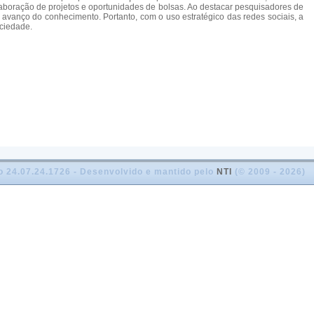
aboração de projetos e oportunidades de bolsas. Ao destacar pesquisadores de
 avanço do conhecimento. Portanto, com o uso estratégico das redes sociais, a
ciedade.
o 24.07.24.1726 - Desenvolvido e mantido pelo
NTI
(© 2009 - 2026)