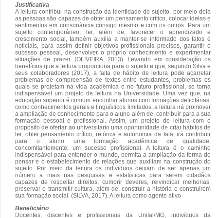
Justificativa
A leitura contribui na construção da identidade do sujeito, por meio dela
as pessoas são capazes de obter um pensamento crítico, colocar ideias e
sentimentos em consonância consigo mesmo e com os outros. Para um
sujeito contemporâneo, ler, além de, favorecer o aprendizado e
crescimento social, também auxilia a manter-se informado dos fatos e
noticiais, para assim definir objetivos profissionais precisos, garantir o
sucesso pessoal, desenvolver o próprio conhecimento e experimentar
situações de prazer. (OLIVEIRA, 2013). Levando em consideração os
benefícios que a leitura proporciona para o sujeito e que, segundo Silva e
seus colaboradores (2017), a falta de hábito de leitura pode acarretar
problemas de compreensão de textos entre estudantes, problemas os
quais se projetam na vida acadêmica e no futuro profissional, se torna
indispensável um projeto de leitura na Universidade. Uma vez que, na
educação superior é comum encontrar alunos com formações deficitárias,
como conhecimentos gerais e linguísticos limitados, a leitura irá promover
a ampliação de conhecimento para o aluno além de, contribuir para a sua
formação pessoal e profissional. Assim, um projeto de leitura com o
propósito de ofertar ao universitário uma oportunidade de criar hábitos de
ler, obter pensamento crítico, retórica e autonomia da fala, irá contribuir
para o aluno uma formação acadêmica de qualidade,
concomitantemente, um sucesso profissional. A leitura é o caminho
indispensável para entender o mundo, permita a ampliação da forma de
pensar e o estabelecimento de relações que auxiliam na construção do
sujeito. Por meio da leitura os indivíduos deixam de ser apenas um
número a mais nas pesquisas e estatísticas para serem cidadãos
capazes de respeitar direitos, cumprir deveres, reivindicar melhorias,
preservar e transmitir cultura, além de, construir a história e construírem
sua formação social. (SILVA, 2017). A leitura como agente ativo
Beneficiário
Docentes, discentes e profissionais da Unifal/MG, indivíduos da