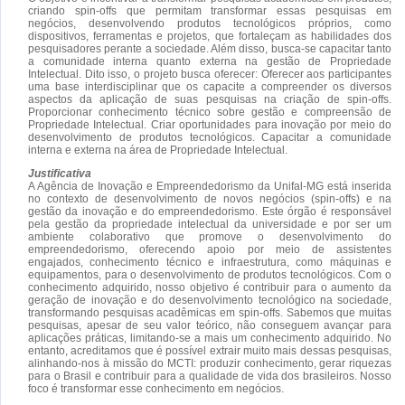
criando spin-offs que permitam transformar essas pesquisas em
negócios, desenvolvendo produtos tecnológicos próprios, como
dispositivos, ferramentas e projetos, que fortaleçam as habilidades dos
pesquisadores perante a sociedade. Além disso, busca-se capacitar tanto
a comunidade interna quanto externa na gestão de Propriedade
Intelectual. Dito isso, o projeto busca oferecer: Oferecer aos participantes
uma base interdisciplinar que os capacite a compreender os diversos
aspectos da aplicação de suas pesquisas na criação de spin-offs.
Proporcionar conhecimento técnico sobre gestão e compreensão de
Propriedade Intelectual. Criar oportunidades para inovação por meio do
desenvolvimento de produtos tecnológicos. Capacitar a comunidade
interna e externa na área de Propriedade Intelectual.
Justificativa
A Agência de Inovação e Empreendedorismo da Unifal-MG está inserida
no contexto de desenvolvimento de novos negócios (spin-offs) e na
gestão da inovação e do empreendedorismo. Este órgão é responsável
pela gestão da propriedade intelectual da universidade e por ser um
ambiente colaborativo que promove o desenvolvimento do
empreendedorismo, oferecendo apoio por meio de assistentes
engajados, conhecimento técnico e infraestrutura, como máquinas e
equipamentos, para o desenvolvimento de produtos tecnológicos. Com o
conhecimento adquirido, nosso objetivo é contribuir para o aumento da
geração de inovação e do desenvolvimento tecnológico na sociedade,
transformando pesquisas acadêmicas em spin-offs. Sabemos que muitas
pesquisas, apesar de seu valor teórico, não conseguem avançar para
aplicações práticas, limitando-se a mais um conhecimento adquirido. No
entanto, acreditamos que é possível extrair muito mais dessas pesquisas,
alinhando-nos à missão do MCTI: produzir conhecimento, gerar riquezas
para o Brasil e contribuir para a qualidade de vida dos brasileiros. Nosso
foco é transformar esse conhecimento em negócios.