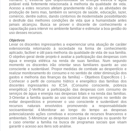
potável está fortemente relacionada à melhoria da qualidade de vida.
Acesso a estes recursos afetam grandemente não só as atividades de
produção de bens mas, também os serviços de saúde, educação, lazer,
comércio, dentre outros, dando contornos de modernidade possibilitando
o desfrute das melhores condições de vida que a humanidade antes
jamais alcançou. Busca se prover o discente de conhecimento e
capacitação para intervir no ambiente familiar e estimular a boa gestão do
uso desses recursos.
Objetivos
Levar os discentes ingressantes a experienciar uma atuação de caráter
extensionista retornando à sociedade na forma de conhecimento
aplicado, factível e útil para melhoria da qualidade de vida de sua família.
O objetivo geral deste projeto é avaliar a participação das despesas com
água e energia elétrica na renda de suas famílias. Num segundo
momento os discentes irão orientar seus familiares quanto ao uso
consciente e sustentável. Propor medidas de combate ao desperdício e
realizar monitoramento do consumo e no sentido de obter diminuição dos
gastos e melhoria das finanças da família) – Objetivos Específicos ( 1-
Conhecer o perfil de consumo hídrico e energético das famílias dos
discentes ingressantes no ICSA. (Consumo consciente, pobreza
energética) 2-Verificar a participação das despesas com consumo de
serviços de água e energia nas despesas totais e na renda das famílias.
3-Orientar a família quanto ao uso racional dos serviços no sentido de
evitar desperdícios e promover o uso consciente e sustentável dos
recursos naturais envolvidos promovendo a responsabilidade
socioambiental. 4-Monitorar ao longo do tempo as despesas
potencializando ações corretivas e economia de recursos financeiros e
ambientais. 5-Minimizar as despesas com água e energia ou quando for
o caso orientar a família na busca de programas sociais que visam
garantir o acesso aos itens sob análise.