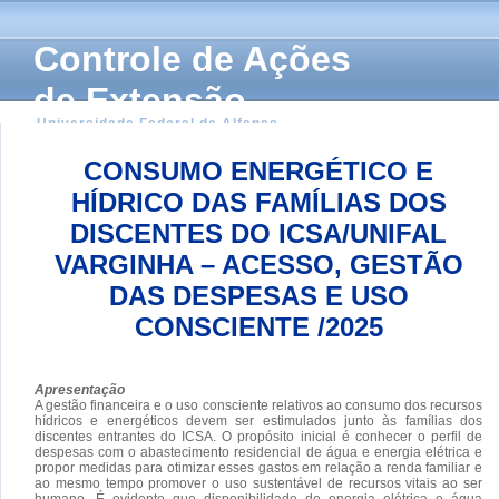
Controle de Ações
de Extensão
Universidade Federal de Alfenas
CONSUMO ENERGÉTICO E
HÍDRICO DAS FAMÍLIAS DOS
DISCENTES DO ICSA/UNIFAL
VARGINHA – ACESSO, GESTÃO
DAS DESPESAS E USO
CONSCIENTE /2025
Apresentação
A gestão financeira e o uso consciente relativos ao consumo dos recursos
hídricos e energéticos devem ser estimulados junto às famílias dos
discentes entrantes do ICSA. O propósito inicial é conhecer o perfil de
despesas com o abastecimento residencial de água e energia elétrica e
propor medidas para otimizar esses gastos em relação a renda familiar e
ao mesmo tempo promover o uso sustentável de recursos vitais ao ser
humano. É evidente que disponibilidade de energia elétrica e água