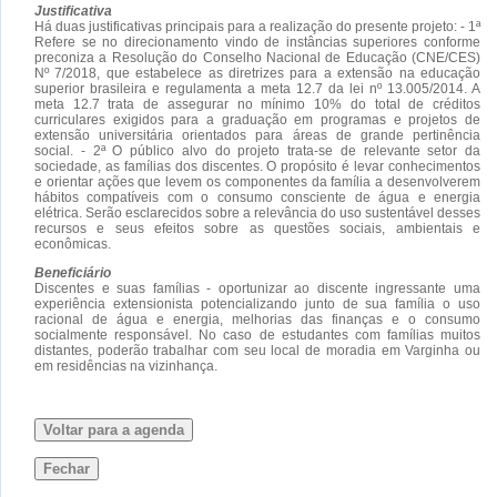
Justificativa
Há duas justificativas principais para a realização do presente projeto: - 1ª
Refere se no direcionamento vindo de instâncias superiores conforme
preconiza a Resolução do Conselho Nacional de Educação (CNE/CES)
Nº 7/2018, que estabelece as diretrizes para a extensão na educação
superior brasileira e regulamenta a meta 12.7 da lei nº 13.005/2014. A
meta 12.7 trata de assegurar no mínimo 10% do total de créditos
curriculares exigidos para a graduação em programas e projetos de
extensão universitária orientados para áreas de grande pertinência
social. - 2ª O público alvo do projeto trata-se de relevante setor da
sociedade, as famílias dos discentes. O propósito é levar conhecimentos
e orientar ações que levem os componentes da família a desenvolverem
hábitos compatíveis com o consumo consciente de água e energia
elétrica. Serão esclarecidos sobre a relevância do uso sustentável desses
recursos e seus efeitos sobre as questões sociais, ambientais e
econômicas.
Beneficiário
Discentes e suas famílias - oportunizar ao discente ingressante uma
experiência extensionista potencializando junto de sua família o uso
racional de água e energia, melhorias das finanças e o consumo
socialmente responsável. No caso de estudantes com famílias muitos
distantes, poderão trabalhar com seu local de moradia em Varginha ou
em residências na vizinhança.
Voltar para a agenda
Fechar