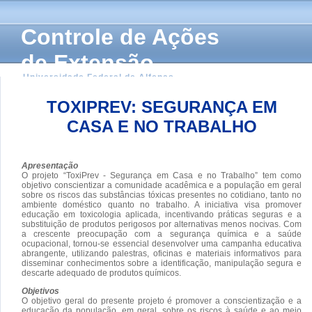
Controle de Ações
de Extensão
Universidade Federal de Alfenas
TOXIPREV: SEGURANÇA EM
CASA E NO TRABALHO
Apresentação
O projeto “ToxiPrev - Segurança em Casa e no Trabalho” tem como
objetivo conscientizar a comunidade acadêmica e a população em geral
sobre os riscos das substâncias tóxicas presentes no cotidiano, tanto no
ambiente doméstico quanto no trabalho. A iniciativa visa promover
educação em toxicologia aplicada, incentivando práticas seguras e a
substituição de produtos perigosos por alternativas menos nocivas. Com
a crescente preocupação com a segurança química e a saúde
ocupacional, tornou-se essencial desenvolver uma campanha educativa
abrangente, utilizando palestras, oficinas e materiais informativos para
disseminar conhecimentos sobre a identificação, manipulação segura e
descarte adequado de produtos químicos.
Objetivos
O objetivo geral do presente projeto é promover a conscientização e a
educação da população, em geral, sobre os riscos à saúde e ao meio