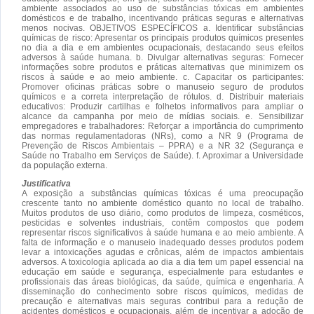
ambiente associados ao uso de substâncias tóxicas em ambientes
domésticos e de trabalho, incentivando práticas seguras e alternativas
menos nocivas. OBJETIVOS ESPECÍFICOS a. Identificar substâncias
químicas de risco: Apresentar os principais produtos químicos presentes
no dia a dia e em ambientes ocupacionais, destacando seus efeitos
adversos à saúde humana. b. Divulgar alternativas seguras: Fornecer
informações sobre produtos e práticas alternativas que minimizem os
riscos à saúde e ao meio ambiente. c. Capacitar os participantes:
Promover oficinas práticas sobre o manuseio seguro de produtos
químicos e a correta interpretação de rótulos. d. Distribuir materiais
educativos: Produzir cartilhas e folhetos informativos para ampliar o
alcance da campanha por meio de mídias sociais. e. Sensibilizar
empregadores e trabalhadores: Reforçar a importância do cumprimento
das normas regulamentadoras (NRs), como a NR 9 (Programa de
Prevenção de Riscos Ambientais – PPRA) e a NR 32 (Segurança e
Saúde no Trabalho em Serviços de Saúde). f. Aproximar a Universidade
da população externa.
Justificativa
A exposição a substâncias químicas tóxicas é uma preocupação
crescente tanto no ambiente doméstico quanto no local de trabalho.
Muitos produtos de uso diário, como produtos de limpeza, cosméticos,
pesticidas e solventes industriais, contêm compostos que podem
representar riscos significativos à saúde humana e ao meio ambiente. A
falta de informação e o manuseio inadequado desses produtos podem
levar a intoxicações agudas e crônicas, além de impactos ambientais
adversos. A toxicologia aplicada ao dia a dia tem um papel essencial na
educação em saúde e segurança, especialmente para estudantes e
profissionais das áreas biológicas, da saúde, química e engenharia. A
disseminação do conhecimento sobre riscos químicos, medidas de
precaução e alternativas mais seguras contribui para a redução de
acidentes domésticos e ocupacionais, além de incentivar a adoção de