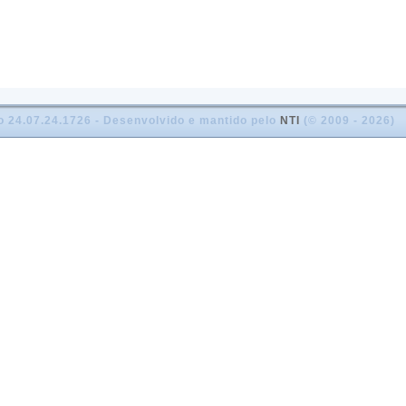
o 24.07.24.1726 - Desenvolvido e mantido pelo
NTI
(© 2009 - 2026)