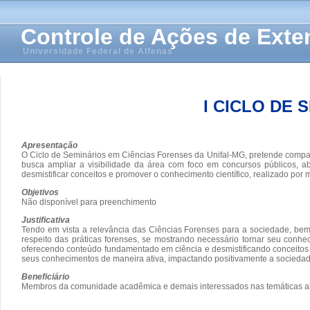
Controle de Ações de Ext
Universidade Federal de Alfenas
I CICLO DE
Apresentação
O Ciclo de Seminários em Ciências Forenses da Unifal-MG, pretende compar
busca ampliar a visibilidade da área com foco em concursos públicos, a
desmistificar conceitos e promover o conhecimento científico, realizado por 
Objetivos
Não disponível para preenchimento
Justificativa
Tendo em vista a relevância das Ciências Forenses para a sociedade, bem 
respeito das práticas forenses, se mostrando necessário tornar seu conhe
oferecendo conteúdo fundamentado em ciência e desmistificando conceitos 
seus conhecimentos de maneira ativa, impactando positivamente a sociedade
Beneficiário
Membros da comunidade acadêmica e demais interessados nas temáticas a