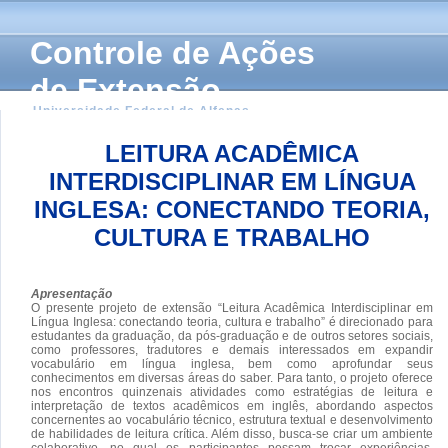
Controle de Ações
de Extensão
Universidade Federal de Alfenas
LEITURA ACADÊMICA
INTERDISCIPLINAR EM LÍNGUA
INGLESA: CONECTANDO TEORIA,
CULTURA E TRABALHO
Apresentação
O presente projeto de extensão “Leitura Acadêmica Interdisciplinar em
Língua Inglesa: conectando teoria, cultura e trabalho” é direcionado para
estudantes da graduação, da pós-graduação e de outros setores sociais,
como professores, tradutores e demais interessados em expandir
vocabulário em língua inglesa, bem como aprofundar seus
conhecimentos em diversas áreas do saber. Para tanto, o projeto oferece
nos encontros quinzenais atividades como estratégias de leitura e
interpretação de textos acadêmicos em inglês, abordando aspectos
concernentes ao vocabulário técnico, estrutura textual e desenvolvimento
de habilidades de leitura crítica. Além disso, busca-se criar um ambiente
colaborativo, no qual os participantes possam trocar experiências,