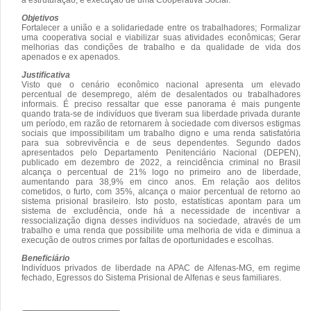
Objetivos
Fortalecer a união e a solidariedade entre os trabalhadores; Formalizar
uma cooperativa social e viabilizar suas atividades econômicas; Gerar
melhorias das condições de trabalho e da qualidade de vida dos
apenados e ex apenados.
Justificativa
Visto que o cenário econômico nacional apresenta um elevado
percentual de desemprego, além de desalentados ou trabalhadores
informais. É preciso ressaltar que esse panorama é mais pungente
quando trata-se de indivíduos que tiveram sua liberdade privada durante
um período, em razão de retornarem à sociedade com diversos estigmas
sociais que impossibilitam um trabalho digno e uma renda satisfatória
para sua sobrevivência e de seus dependentes. Segundo dados
apresentados pelo Departamento Penitenciário Nacional (DEPEN),
publicado em dezembro de 2022, a reincidência criminal no Brasil
alcança o percentual de 21% logo no primeiro ano de liberdade,
aumentando para 38,9% em cinco anos. Em relação aos delitos
cometidos, o furto, com 35%, alcança o maior percentual de retorno ao
sistema prisional brasileiro. Isto posto, estatísticas apontam para um
sistema de excludência, onde há a necessidade de incentivar a
ressocialização digna desses indivíduos na sociedade, através de um
trabalho e uma renda que possibilite uma melhoria de vida e diminua a
execução de outros crimes por faltas de oportunidades e escolhas.
Beneficiário
Indivíduos privados de liberdade na APAC de Alfenas-MG, em regime
fechado, Egressos do Sistema Prisional de Alfenas e seus familiares.