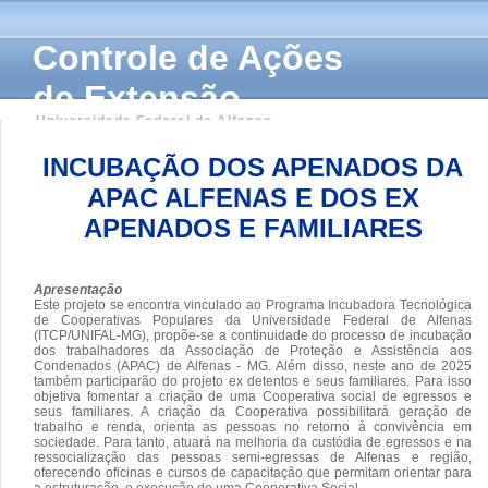
Controle de Ações
de Extensão
Universidade Federal de Alfenas
INCUBAÇÃO DOS APENADOS DA
APAC ALFENAS E DOS EX
APENADOS E FAMILIARES
Apresentação
Este projeto se encontra vinculado ao Programa Incubadora Tecnológica
de Cooperativas Populares da Universidade Federal de Alfenas
(ITCP/UNIFAL-MG), propõe-se a continuidade do processo de incubação
dos trabalhadores da Associação de Proteção e Assistência aos
Condenados (APAC) de Alfenas - MG. Além disso, neste ano de 2025
também participarão do projeto ex detentos e seus familiares. Para isso
objetiva fomentar a criação de uma Cooperativa social de egressos e
seus familiares. A criação da Cooperativa possibilitará geração de
trabalho e renda, orienta as pessoas no retorno à convivência em
sociedade. Para tanto, atuará na melhoria da custódia de egressos e na
ressocialização das pessoas semi-egressas de Alfenas e região,
oferecendo oficinas e cursos de capacitação que permitam orientar para
a estruturação, e execução de uma Cooperativa Social.