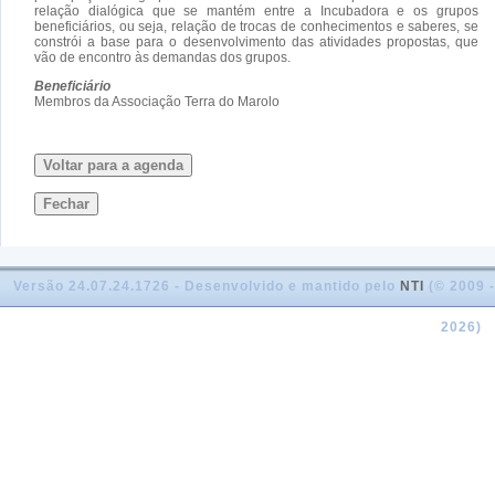
relação dialógica que se mantém entre a Incubadora e os grupos
beneficiários, ou seja, relação de trocas de conhecimentos e saberes, se
constrói a base para o desenvolvimento das atividades propostas, que
vão de encontro às demandas dos grupos.
Beneficiário
Membros da Associação Terra do Marolo
Voltar para a agenda
Fechar
Versão 24.07.24.1726 - Desenvolvido e mantido pelo
NTI
(© 2009 -
2026)