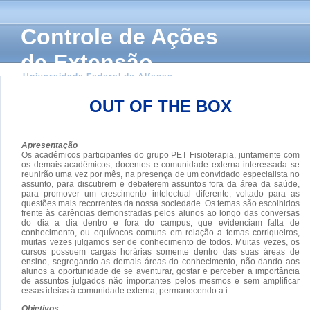
Controle de Ações
de Extensão
Universidade Federal de Alfenas
OUT OF THE BOX
Apresentação
Os acadêmicos participantes do grupo PET Fisioterapia, juntamente com
os demais acadêmicos, docentes e comunidade externa interessada se
reunirão uma vez por mês, na presença de um convidado especialista no
assunto, para discutirem e debaterem assuntos fora da área da saúde,
para promover um crescimento intelectual diferente, voltado para as
questões mais recorrentes da nossa sociedade. Os temas são escolhidos
frente às carências demonstradas pelos alunos ao longo das conversas
do dia a dia dentro e fora do campus, que evidenciam falta de
conhecimento, ou equívocos comuns em relação a temas corriqueiros,
muitas vezes julgamos ser de conhecimento de todos. Muitas vezes, os
cursos possuem cargas horárias somente dentro das suas áreas de
ensino, segregando as demais áreas do conhecimento, não dando aos
alunos a oportunidade de se aventurar, gostar e perceber a importância
de assuntos julgados não importantes pelos mesmos e sem amplificar
essas ideias à comunidade externa, permanecendo a i
Objetivos