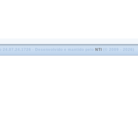
o 24.07.24.1726 - Desenvolvido e mantido pelo
NTI
(© 2009 - 2026)