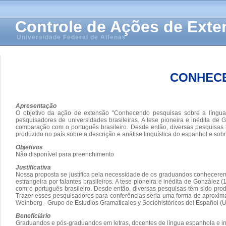
Controle de Ações de Ext
Universidade Federal de Alfenas
CONHECE
Apresentação
O objetivo da ação de extensão "Conhecendo pesquisas sobre a língua e
pesquisadores de universidades brasileiras. A tese pioneira e inédita 
comparação com o português brasileiro. Desde então, diversas pesquisas
produzido no país sobre a descrição e análise linguística do espanhol e so
Objetivos
Não disponível para preenchimento
Justificativa
Nossa proposta se justifica pela necessidade de os graduandos conhecerem
estrangeira por falantes brasileiros. A tese pioneira e inédita de Gonzá
com o português brasileiro. Desde então, diversas pesquisas têm sido pro
Trazer esses pesquisadores para conferências seria uma forma de aproxima
Weinberg - Grupo de Estudios Gramaticales y Sociohistóricos del Español (U
Beneficiário
Graduandos e pós-graduandos em letras, docentes de língua espanhola e in