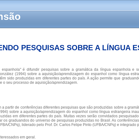
ensão
NDO PESQUISAS SOBRE A LÍNGUA 
spanhola" é difundir pesquisas sobre a gramática da língua espanhola e sua 
de González (1994) sobre a aquisição/aprendizagem do espanhol como língua est
 têm sido produzidas em diferentes partes do país. A ação permite que graduan
bre o seu processo de aquisição/aprendizagem.
 a partir de conferências diferentes pesquisas que são produzidas sobre a gram
lez (1994) sobre a aquisição/aprendizagem do espanhol como língua estrangeira 
duzidas em diferentes partes do país. Muitas vezes serão convidados pesquisador
r os graduandos do universo de pesquisas produzidas no Brasil. As conferências
FBA/CNPq), liderado pelo Prof. Dr. Carlos Felipe Pinto (UFBA/CNPq) e integrado 
teressados em geral.