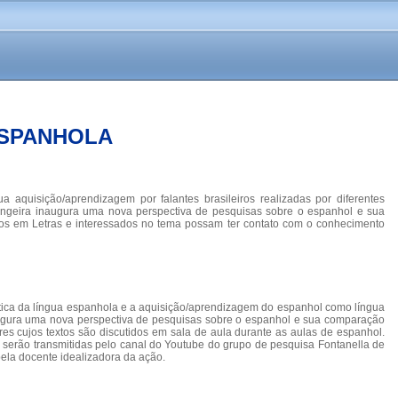
ESPANHOLA
aquisição/aprendizagem por falantes brasileiros realizadas por diferentes
rangeira inaugura uma nova perspectiva de pesquisas sobre o espanhol e sua
dos em Letras e interessados no tema possam ter contato com o conhecimento
ática da língua espanhola e a aquisição/aprendizagem do espanhol como língua
inaugura uma nova perspectiva de pesquisas sobre o espanhol e sua comparação
es cujos textos são discutidos em sala de aula durante as aulas de espanhol.
 serão transmitidas pelo canal do Youtube do grupo de pesquisa Fontanella de
pela docente idealizadora da ação.