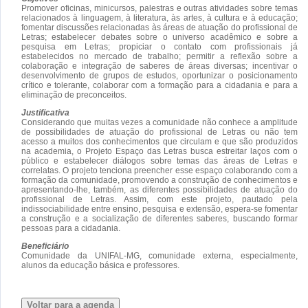
Promover oficinas, minicursos, palestras e outras atividades sobre temas
relacionados à linguagem, à literatura, às artes, à cultura e à educação;
fomentar discussões relacionadas às áreas de atuação do profissional de
Letras; estabelecer debates sobre o universo acadêmico e sobre a
pesquisa em Letras; propiciar o contato com profissionais já
estabelecidos no mercado de trabalho; permitir a reflexão sobre a
colaboração e integração de saberes de áreas diversas; incentivar o
desenvolvimento de grupos de estudos, oportunizar o posicionamento
crítico e tolerante, colaborar com a formação para a cidadania e para a
eliminação de preconceitos.
Justificativa
Considerando que muitas vezes a comunidade não conhece a amplitude
de possibilidades de atuação do profissional de Letras ou não tem
acesso a muitos dos conhecimentos que circulam e que são produzidos
na academia, o Projeto Espaço das Letras busca estreitar laços com o
público e estabelecer diálogos sobre temas das áreas de Letras e
correlatas. O projeto tenciona preencher esse espaço colaborando com a
formação da comunidade, promovendo a construção de conhecimentos e
apresentando-lhe, também, as diferentes possibilidades de atuação do
profissional de Letras. Assim, com este projeto, pautado pela
indissociabilidade entre ensino, pesquisa e extensão, espera-se fomentar
a construção e a socialização de diferentes saberes, buscando formar
pessoas para a cidadania.
Beneficiário
Comunidade da UNIFAL-MG, comunidade externa, especialmente,
alunos da educação básica e professores.
Voltar para a agenda