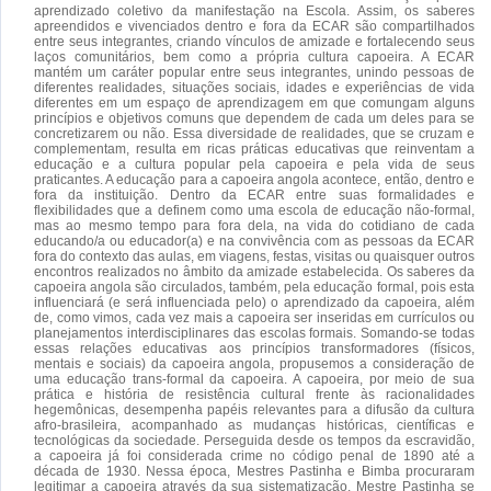
aprendizado coletivo da manifestação na Escola. Assim, os saberes
apreendidos e vivenciados dentro e fora da ECAR são compartilhados
entre seus integrantes, criando vínculos de amizade e fortalecendo seus
laços comunitários, bem como a própria cultura capoeira. A ECAR
mantém um caráter popular entre seus integrantes, unindo pessoas de
diferentes realidades, situações sociais, idades e experiências de vida
diferentes em um espaço de aprendizagem em que comungam alguns
princípios e objetivos comuns que dependem de cada um deles para se
concretizarem ou não. Essa diversidade de realidades, que se cruzam e
complementam, resulta em ricas práticas educativas que reinventam a
educação e a cultura popular pela capoeira e pela vida de seus
praticantes. A educação para a capoeira angola acontece, então, dentro e
fora da instituição. Dentro da ECAR entre suas formalidades e
flexibilidades que a definem como uma escola de educação não-formal,
mas ao mesmo tempo para fora dela, na vida do cotidiano de cada
educando/a ou educador(a) e na convivência com as pessoas da ECAR
fora do contexto das aulas, em viagens, festas, visitas ou quaisquer outros
encontros realizados no âmbito da amizade estabelecida. Os saberes da
capoeira angola são circulados, também, pela educação formal, pois esta
influenciará (e será influenciada pelo) o aprendizado da capoeira, além
de, como vimos, cada vez mais a capoeira ser inseridas em currículos ou
planejamentos interdisciplinares das escolas formais. Somando-se todas
essas relações educativas aos princípios transformadores (físicos,
mentais e sociais) da capoeira angola, propusemos a consideração de
uma educação trans-formal da capoeira. A capoeira, por meio de sua
prática e história de resistência cultural frente às racionalidades
hegemônicas, desempenha papéis relevantes para a difusão da cultura
afro-brasileira, acompanhado as mudanças históricas, científicas e
tecnológicas da sociedade. Perseguida desde os tempos da escravidão,
a capoeira já foi considerada crime no código penal de 1890 até a
década de 1930. Nessa época, Mestres Pastinha e Bimba procuraram
legitimar a capoeira através da sua sistematização. Mestre Pastinha se