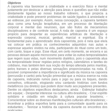
Objetivos
A capoeira visa favorecer a criatividade e o exercício físico e mental
justamente por deslocar a atenção para áreas e questões que não estão
diretamente ligadas ao nosso trabalho rotineiro, o que propicia a
criatividade e pode prevenir problemas de saúde ligados à ansiedade e
ao estresse, por exemplo. Assim, nessa concepção, a capoeira também
atua como uma função terapêutica, em um processo de libertação
corporal e mental das neuroses, que são frutos de mecanismos
disciplinadores e de controle social. A roda de capoeira é um espaço
propício para despertar as experiências artísticas de libertação e
expressão corporal, musical, gestual, marcial e espiritual. Ela é
fundamental para o aprendizado do/a capoeirista, pois é nela que ele/a
vai colocar em prática os conhecimentos adquiridos nas aulas e
expressar aqueles vividos na vida, participando do ritual como um todo,
com canto, toque e jogo. Esse ritual, em certo momento, se encerra e as
pessoas deixam aquele microcosmo para voltar às outras temporalidades
que regem suas vidas, num movimento dialético, pois o capoeirista atua
na temporalidade linear regidas pelos relógios, calendários e tarefas do
cotidiano, mas também tem sua noção do tempo alterada pelos mantras,
pelos transes e pelas diversas sensações proporcionadas na roda. É
possível compreender a importância e significado da música na capoeira
(percussão e canto) pela função primordial que a música exerce na roda
de capoeira, indicando rumos para o jogo ou para os toques, dando
conselhos, criticando, elogiando e/ou cantando histórias com fundos
metafóricos (ou diretos) que podem dizer muito aos jogadores presentes.
Dentre os objetivos específicos destacamos, ainda: - Estimular trabalho
em equipe; - Despertar interesse na cultura afro-brasileira; - Criar espírito
solidário e cidadão em relação à cultura popular brasileira; -
Conscientizar sobre as diversas manifestações culturais afro-brasileiras; -
Incentivar a prática esportiva tanto para a comunidade quanto para os
estudantes; - Teorizar a história da capoeira durante os encontros dos
praticantes.