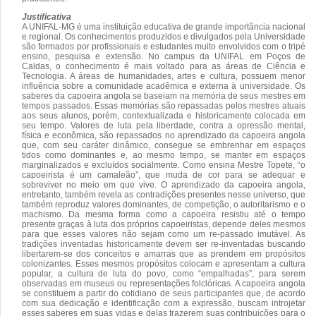
Justificativa
A UNIFAL-MG é uma instituição educativa de grande importância nacional
e regional. Os conhecimentos produzidos e divulgados pela Universidade
são formados por profissionais e estudantes muito envolvidos com o tripé
ensino, pesquisa e extensão. No campus da UNIFAL em Poços de
Caldas, o conhecimento é mais voltado para as áreas de Ciência e
Tecnologia. A áreas de humanidades, artes e cultura, possuem menor
influência sobre a comunidade acadêmica e externa à universidade. Os
saberes da capoeira angola se baseiam na memória de seus mestres em
tempos passados. Essas memórias são repassadas pelos mestres atuais
aos seus alunos, porém, contextualizada e historicamente colocada em
seu tempo. Valores de luta pela liberdade, contra a opressão mental,
física e econômica, são repassados no aprendizado da capoeira angola
que, com seu caráter dinâmico, consegue se embrenhar em espaços
tidos como dominantes e, ao mesmo tempo, se manter em espaços
marginalizados e excluídos socialmente. Como ensina Mestre Topete, “o
capoeirista é um camaleão”, que muda de cor para se adequar e
sobreviver no meio em que vive. O aprendizado da capoeira angola,
entretanto, também revela as contradições presentes nesse universo, que
também reproduz valores dominantes, de competição, o autoritarismo e o
machismo. Da mesma forma como a capoeira resistiu até o tempo
presente graças à luta dos próprios capoeiristas, depende deles mesmos
para que esses valores não sejam como um re-passado imutável. As
tradições inventadas historicamente devem ser re-inventadas buscando
libertarem-se dos conceitos e amarras que as prendem em propósitos
colonizantes. Esses mesmos propósitos colocam e apresentam a cultura
popular, a cultura de luta do povo, como “empalhadas”, para serem
observadas em museus ou representações folclóricas. A capoeira angola
se constituem a partir do cotidiano de seus participantes que, de acordo
com sua dedicação e identificação com a expressão, buscam introjetar
esses saberes em suas vidas e delas trazerem suas contribuições para o