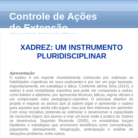
Controle de Ações
de Extensão
Universidade Federal de Alfenas
XADREZ: UM INSTRUMENTO
PLURIDISCIPLINAR
Apresentação
O xadrez é um esporte mundialmente conhecido por estimular as
habilidades cognitivas de seus praticantes e por ser um jogo baseado,
majoritariamente, em estratégia e tática. Conforme afirma Silva (2014), o
xadrez é uma modalidade esportiva que pode ser comparada a outras,
como futebol e atletismo, por apresentar técnicas, táticas, regras oficiais e
um comprovado valor pedagógico-esportivo. O principal objetivo do
projeto é mapear os alunos que já sabem jogar e apresentar o xadrez
para aqueles que ainda não jogam, mas que tem interesse em aprender.
Com essa iniciativa, pretende-se estimular e desenvolver a capacidade
de raciocínio lógico dos alunos e criar um local onde a prático do Xadrez
se desenvolva. Segundo Rezende (2005), os enxadristas traçam
hipóteses e estratégias que promovem benefícios como concentração,
julgamento, planejamento, imaginação, antecipação e análise de
situações-problema, entre outros.