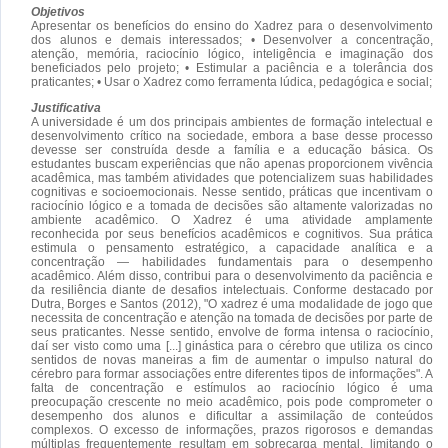
Objetivos
Apresentar os benefícios do ensino do Xadrez para o desenvolvimento
dos alunos e demais interessados; • Desenvolver a concentração,
atenção, memória, raciocínio lógico, inteligência e imaginação dos
beneficiados pelo projeto; • Estimular a paciência e a tolerância dos
praticantes; • Usar o Xadrez como ferramenta lúdica, pedagógica e social;
Justificativa
A universidade é um dos principais ambientes de formação intelectual e
desenvolvimento crítico na sociedade, embora a base desse processo
devesse ser construída desde a família e a educação básica. Os
estudantes buscam experiências que não apenas proporcionem vivência
acadêmica, mas também atividades que potencializem suas habilidades
cognitivas e socioemocionais. Nesse sentido, práticas que incentivam o
raciocínio lógico e a tomada de decisões são altamente valorizadas no
ambiente acadêmico. O Xadrez é uma atividade amplamente
reconhecida por seus benefícios acadêmicos e cognitivos. Sua prática
estimula o pensamento estratégico, a capacidade analítica e a
concentração — habilidades fundamentais para o desempenho
acadêmico. Além disso, contribui para o desenvolvimento da paciência e
da resiliência diante de desafios intelectuais. Conforme destacado por
Dutra, Borges e Santos (2012), "O xadrez é uma modalidade de jogo que
necessita de concentração e atenção na tomada de decisões por parte de
seus praticantes. Nesse sentido, envolve de forma intensa o raciocínio,
daí ser visto como uma [...] ginástica para o cérebro que utiliza os cinco
sentidos de novas maneiras a fim de aumentar o impulso natural do
cérebro para formar associações entre diferentes tipos de informações". A
falta de concentração e estímulos ao raciocínio lógico é uma
preocupação crescente no meio acadêmico, pois pode comprometer o
desempenho dos alunos e dificultar a assimilação de conteúdos
complexos. O excesso de informações, prazos rigorosos e demandas
múltiplas frequentemente resultam em sobrecarga mental, limitando o