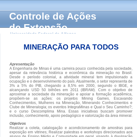
Controle de Ações
de Extensão
Universidade Federal de Alfenas
MINERAÇÃO PARA TODOS
Apresentação
A Engenharia de Minas é uma carreira pouco conhecida pela sociedade,
apesar da relevância histórica e econômica da mineração no Brasil.
Desde o período colonial, a atividade mineral tem impulsionado a
ocupação e o desenvolvimento do país. Atualmente, o setor representa de
3% a 5% do PIB, chegando a 8,5% em 2000, segundo o IBGE, e
alcançando USD 50 bilhões em 2011 (IBRAM). Com o objetivo de
aproximar a sociedade da mineração e apoiar a formação acadêmica,
propõem-se as ações: os projetos Mining Games, Escavando
Conhecimentos, Mulheres na Mineração, Minerando Conhecimentos e
Clube de Mineralogia; os eventos IntegraMinas e Qual o Seu Caminho?;
e o curso Descomplima Mina. Essas iniciativas buscam promover
inclusão, conhecimento, apoio pedagógico e valorização da área mineral.
Objetivos
Realizar a coleta, catalogação e acondicionamento de amostras para
exposição em vitrines; Realizar palestras e workshops direcionados aos
alunos de Ensino Médio e Comunidade em geral, visando à divulgação