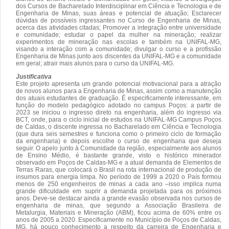
dos Cursos de Bacharelado Interdisciplinar em Ciência e Tecnologia e de
Engenharia de Minas, suas áreas e potencial de atuação; Esclarecer
dúvidas de possíveis ingressantes no Curso de Engenharia de Minas,
acerca das atividades citadas; Promover a integração entre universidade
e comunidade; estudar o papel da mulher na mineração; realizar
experimentos de mineração nas escolas e também na UNIFAL-MG,
visando a interação com a comunidade; divulgar o curso e a profissão
Engenharia de Minas junto aos discentes da UNIFAL-MG e a comunidade
em geral; atrair mais alunos para o curso da UNIFAL-MG.
Justificativa
Este projeto apresenta um grande potencial motivacional para a atração
de novos alunos para a Engenharia de Minas, assim como a manutenção
dos atuais estudantes de graduação. É especificamente interessante, em
função do modelo pedagógico adotado no campus Poços: a partir de
2023 se iniciou o ingresso direto na engenharia, além do ingresso via
BCT, onde, para o ciclo inicial de estudos na UNIFAL-MG Campus Poços
de Caldas, o discente ingressa no Bacharelado em Ciência e Tecnologia
(que dura seis semestres e funciona como o primeiro ciclo de formação
da engenharia) e depois escolhe o curso de engenharia que deseja
seguir. O apelo junto à Comunidade da região, especialmente aos alunos
de Ensino Médio, é bastante grande, visto o histórico minerador
observado em Poços de Caldas-MG e a atual demanda de Elementos de
Terras Raras, que colocará o Brasil na rota internacional de produção de
insumos para energia limpa. No período de 1999 a 2020 o País formou
menos de 250 engenheiros de minas a cada ano –isso implica numa
grande dificuldade em suprir a demanda projetada para os próximos
anos. Deve-se destacar ainda a grande evasão observada nos cursos de
engenharia de minas, que segundo a Associação Brasileira de
Metalurgia, Materiais e Mineração (ABM), ficou acima de 60% entre os
anos de 2005 a 2020. Especificamente no Município de Poços de Caldas,
MG, há pouco conhecimento a respeito da carreira de Engenharia e