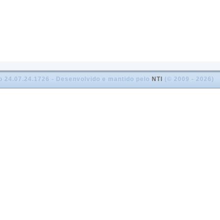
o 24.07.24.1726 - Desenvolvido e mantido pelo
NTI
(© 2009 - 2026)