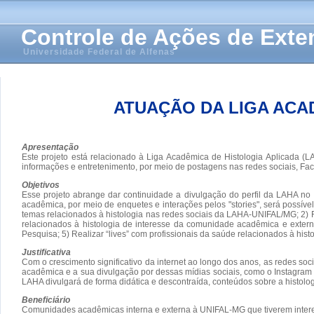
Controle de Ações de Ext
Universidade Federal de Alfenas
ATUAÇÃO DA LIGA ACAD
Apresentação
Este projeto está relacionado à Liga Acadêmica de Histologia Aplicada 
informações e entretenimento, por meio de postagens nas redes sociais, Fac
Objetivos
Esse projeto abrange dar continuidade a divulgação do perfil da LAHA n
acadêmica, por meio de enquetes e interações pelos "stories", será possív
temas relacionados à histologia nas redes sociais da LAHA-UNIFAL/MG; 2) F
relacionados à histologia de interesse da comunidade acadêmica e exter
Pesquisa; 5) Realizar “lives” com profissionais da saúde relacionados à hist
Justificativa
Com o crescimento significativo da internet ao longo dos anos, as redes so
acadêmica e a sua divulgação por dessas mídias sociais, como o Instagram
LAHA divulgará de forma didática e descontraída, conteúdos sobre a histolog
Beneficiário
Comunidades acadêmicas interna e externa à UNIFAL-MG que tiverem intere