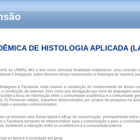
ensão
ÊMICA DE HISTOLOGIA APLICADA (L
(LAHA) da UNIFAL-MG e tem como principal finalidade estabelecer uma conexão
ebook e Instagram, sobre diversos temas relacionados à histologia de maneira ace
o Instagram e Facebook, onde haverá a construção do conhecimento de temas c
el a construção de saberes, bem como sua divulgação por meio de linguagem aces
acilitar a troca de informação entre a comunidade acadêmica e a comunidade geral
na; 4) Promover artigos, trabalhos desenvolvidos por grupos de pesquisa na ár
ologia e assuntos correlacionados.
ciais se tornaram uma forma rápida e eficaz de comunicação, principalmente entr
 e o Facebook tornaram-se imprescindível para a comunicação e para a consolida
ia, facilitando a interação entre os acadêmicos e a comunidade externa.
sse no tema e a sociedade em geral.