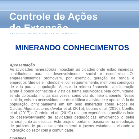
Controle de Ações
de Extensão
Universidade Federal de Alfenas
MINERANDO CONHECIMENTOS
Apresentação
As atividades mineradoras impactam as cidades onde estão inseridas,
contribuindo para o desenvolvimento social e econômico. Os
empreendimentos promovem, por exemplo, geração de renda e
empregos (diretos e indiretos) e, consequentemente, melhores condições
de vida para a população. Apesar do retorno financeiro, a mineração
ainda é pouco conhecida e vista de forma equivocada pela comunidade,
sendo colocada, muitas das vezes, como vilã do meio ambiente. Nesse
sentido, existe a necessidade de desmitificar a atividade e aproximá-la da
população, principalmente em um polo minerador como Poços de
Caldas. Alguns autores (Avelar et al. (2015), Loures et al. (2016), Coelho
et al. (2017) e Cordeiro et al. (2019)) relatam experiências positivas fruto
do desenvolvimento de atividades pedagógicas envolvendo o setor
mineral junto às escolas. Este projeto, portanto, baseia-se na introdução
de práticas de processamento mineral a jovens estudantes, visando a
interação do setor com a comunidade.
Objetivos