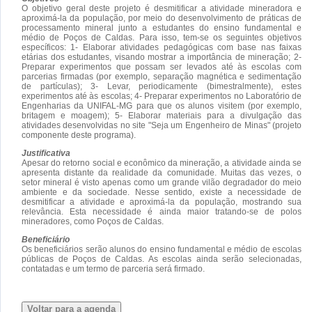
O objetivo geral deste projeto é desmitificar a atividade mineradora e
aproximá-la da população, por meio do desenvolvimento de práticas de
processamento mineral junto a estudantes do ensino fundamental e
médio de Poços de Caldas. Para isso, tem-se os seguintes objetivos
específicos: 1- Elaborar atividades pedagógicas com base nas faixas
etárias dos estudantes, visando mostrar a importância de mineração; 2-
Preparar experimentos que possam ser levados até às escolas com
parcerias firmadas (por exemplo, separação magnética e sedimentação
de partículas); 3- Levar, periodicamente (bimestralmente), estes
experimentos até às escolas; 4- Preparar experimentos no Laboratório de
Engenharias da UNIFAL-MG para que os alunos visitem (por exemplo,
britagem e moagem); 5- Elaborar materiais para a divulgação das
atividades desenvolvidas no site "Seja um Engenheiro de Minas" (projeto
componente deste programa).
Justificativa
Apesar do retorno social e econômico da mineração, a atividade ainda se
apresenta distante da realidade da comunidade. Muitas das vezes, o
setor mineral é visto apenas como um grande vilão degradador do meio
ambiente e da sociedade. Nesse sentido, existe a necessidade de
desmitificar a atividade e aproximá-la da população, mostrando sua
relevância. Esta necessidade é ainda maior tratando-se de polos
mineradores, como Poços de Caldas.
Beneficiário
Os beneficiários serão alunos do ensino fundamental e médio de escolas
públicas de Poços de Caldas. As escolas ainda serão selecionadas,
contatadas e um termo de parceria será firmado.
Voltar para a agenda