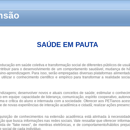
ensão
SAÚDE EM PAUTA
ação em saúde coletiva e transformação social de diferentes públicos de usuár
 contribuir para o desenvolvimento de um comportamento saudável, mudança de h
nsino-aprendizagem. Para isso, serão empregadas diversas plataformas aliment
tilizar o conhecimento científico e empírico para transformar a realidade socia
izagens; desenvolver novos e atuais conceitos de saúde; estimular o conheciment
 em equipe: capacidade de liderança, comunicação, espírito cooperativo, autonom
ma e crítica do aluno e internauta com a sociedade. Oferecer aos PETianos aces
 de novas experiências de interação acadêmica e cidadã; realizar ações presenc
 aquisição de conhecimentos na extensão acadêmica está alinhada à necessida
lação que busca informações nas redes sociais. Vale ressaltar que oferecer inf
ida de "fake news", de mentiras eletrônicas, e de comportamento/hábitos preju
 social de cada indivíduo.