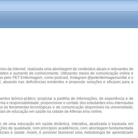
ios da internet, realizada uma abordagem de conteúdos atuais e relevantes de
ábitos e aumento de conhecimento. Utilizando meios de comunicação online e
adas pelo PET Enfermagem, como podcast, Instagram @petenfermagemunifal e o
l, atuando nas deficiências existentes e propondo soluções e eficazes para a
os teórico-prático; propiciar a partilha de informações, de experiência e de
ia e responsabilidade; proporcionar o contato dos estudantes e/ou internautas
so às ferramentas tecnológicas e de comunicação disponíveis na universidade;
iais de educação em saúde na cidade de Alfenas e/ou online.
de de uma educação em saúde dinâmica, interativa, atualizada e baseada em
ormações de qualidade, com princípios acadêmicos, com abordagem fundamentada
diciais à saúde. Assim, é possível favorecer uma metodologia de aprendizado