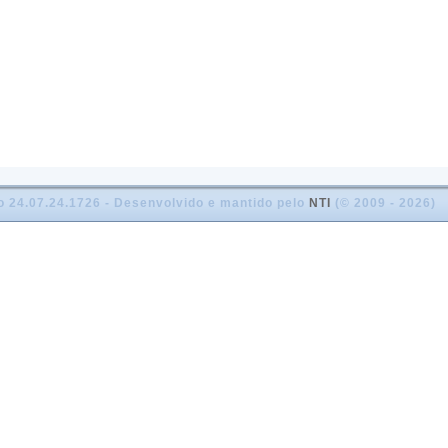
o 24.07.24.1726 - Desenvolvido e mantido pelo
NTI
(© 2009 - 2026)