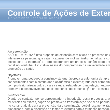
Controle de Ações de Ext
Universidade Federal de Alfenas
Apresentação
SAÚDE EM PAUTA é uma proposta de extensão com o foco no processo de educ
interesse às pessoas, que sejam capazes de motivar, instrumentalizar e
tecnologias da informação, o projeto promove um processo dinâmico de e
canal no YouTube. A iniciativa nasce do compromisso da universidade em u
promoção da saúde
Objetivos
Promover uma pedagogia construtivista que favoreça a autonomia de aprend
conhecimentos com a comunidade acadêmica e externa; fortalecer o trabalho
com profissionais/assuntos da área saúde; estabelecer uma relação autôno
promover o desenvolvimento de competência de comunicação oral e escrita e
Justificativa
Diante do contexto teórico apresentado na introdução desta proposta, a
evidências científicas, capaz de promover a transformação social da popu
no cenário atual, gera a prevenção da disseminação vertiginosamente ráp
globalizada, com a discussão de temas relevantes para a formação pessoal e