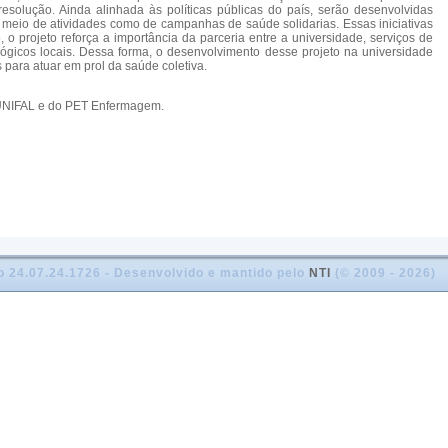
 resolução. Ainda alinhada às políticas públicas do país, serão desenvolvidas
meio de atividades como de campanhas de saúde solidarias. Essas iniciativas
 projeto reforça a importância da parceria entre a universidade, serviços de
gicos locais. Dessa forma, o desenvolvimento desse projeto na universidade
para atuar em prol da saúde coletiva.
a UNIFAL e do PET Enfermagem.
o 24.07.24.1726 - Desenvolvido e mantido pelo
NTI
(© 2009 - 2026)