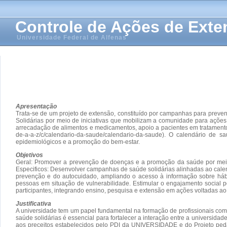
Controle de Ações de Ext
Universidade Federal de Alfenas
Apresentação
Trata-se de um projeto de extensão, constituído por campanhas para pre
Solidárias por meio de iniciativas que mobilizam a comunidade para açõ
arrecadação de alimentos e medicamentos, apoio a pacientes em tratamento,
de-a-a-z/c/calendario-da-saude/calendario-da-saude). O calendário de 
epidemiológicos e a promoção do bem-estar.
Objetivos
Geral: Promover a prevenção de doenças e a promoção da saúde por meio
Especificos: Desenvolver campanhas de saúde solidárias alinhadas ao calen
prevenção e do autocuidado, ampliando o acesso à informação sobre hábi
pessoas em situação de vulnerabilidade. Estimular o engajamento social p
participantes, integrando ensino, pesquisa e extensão em ações voltadas ao 
Justificativa
A universidade tem um papel fundamental na formação de profissionais c
saúde solidárias é essencial para fortalecer a interação entre a universid
aos preceitos estabelecidos pelo PDI da UNIVERSIDADE e do Projeto pedag