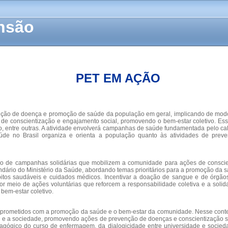
ensão
PET EM AÇÃO
venção de doença e promoção de saúde da população em geral, implicando de mo
es de conscientização e engajamento social, promovendo o bem-estar coletivo. 
 entre outras. A atividade envolverá campanhas de saúde fundamentada pelo cale
saúde no Brasil organiza e orienta a população quanto às atividades de pre
 de campanhas solidárias que mobilizem a comunidade para ações de conscien
dário do Ministério da Saúde, abordando temas prioritários para a promoção da 
tos saudáveis e cuidados médicos. Incentivar a doação de sangue e de órgãos
or meio de ações voluntárias que reforcem a responsabilidade coletiva e a soli
bem-estar coletivo.
omprometidos com a promoção da saúde e o bem-estar da comunidade. Nesse conte
ade e a sociedade, promovendo ações de prevenção de doenças e conscientização sob
ógico do curso de enfermagem, da dialogicidade entre universidade e sociedad