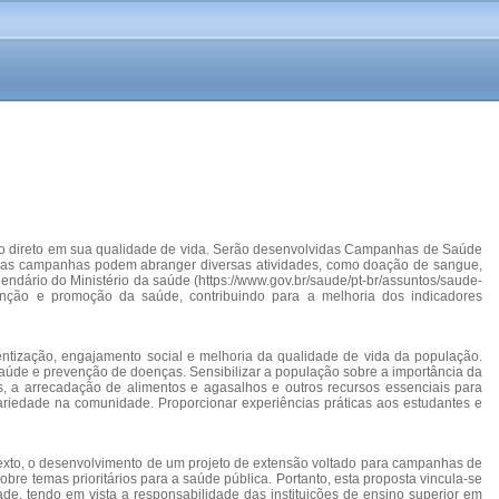
do direto em sua qualidade de vida. Serão desenvolvidas Campanhas de Saúde
Essas campanhas podem abranger diversas atividades, como doação de sangue,
ndário do Ministério da saúde (https://www.gov.br/saude/pt-br/assuntos/saude-
venção e promoção da saúde, contribuindo para a melhoria dos indicadores
tização, engajamento social e melhoria da qualidade de vida da população.
saúde e prevenção de doenças. Sensibilizar a população sobre a importância da
, a arrecadação de alimentos e agasalhos e outros recursos essenciais para
dariedade na comunidade. Proporcionar experiências práticas aos estudantes e
xto, o desenvolvimento de um projeto de extensão voltado para campanhas de
re temas prioritários para a saúde pública. Portanto, esta proposta vincula-se
e, tendo em vista a responsabilidade das instituições de ensino superior em