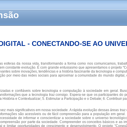
ensão
IGITAL - CONECTANDO-SE AO UNIVE
 esferas da nossa vida, transformando a forma como nos comunicamos, trabal
 em constante evolução. É com grande entusiasmo que apresentamos o projeto "Cone
ntes sobre inovações, tendências e a história fascinante da tecnologia e computa
tação por meio das redes sociais para aproximar a comunidade do mundo digital,
tualizadas e confiáveis sobre tecnologia e computação à sociedade em geral. 
formações que a tecnologia traz consigo. Espera-se que os participantes do pro
istória e Contextualizar; 5. Estimular a Participação e o Debate; 6. Contribuir par
ez mais significativos em nossa sociedade. A rápida evolução dessas áreas tra
informações são acessíveis ou de fácil compreensão para a população em geral. 
ecessidade de informar e conscientizar a sociedade sobre o universo tecnológic
compreensão por parte da sociedade. Compreender os conceitos básicos e as im
l e limitar oportunidades de crescimento e desenvolvimento. O projeto "Conexã