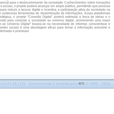
essencial para o desenvolvimento da sociedade. Conhecimentos sobre inovações
s sociais, o projeto poderá alcançar um amplo público, permitindo que pessoas
ara reduzir a lacuna digital e incentiva a participação ativa da sociedade na
como poderosas ferramentas de disseminação de informações. Essas plataformas
tégica, o projeto "Conexão Digital" poderá estimular a troca de ideias e o
ntal para conectar a sociedade ao universo digital, promovendo uma maior
e ao Universo Digital" baseia-se na necessidade de informar, conscientizar e
redes sociais é uma abordagem eficaz para tornar a informação acessível e
nformado e promissor.
o 24.07.24.1726 - Desenvolvido e mantido pelo
NTI
(© 2009 - 2026)