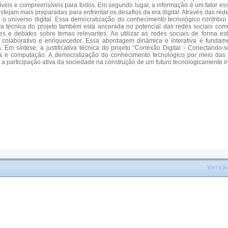
síveis e compreensíveis para todos. Em segundo lugar, a informação é um fator 
ejam mais preparadas para enfrentar os desafios da era digital. Através das rede
 universo digital. Essa democratização do conhecimento tecnológico contribui p
ativa técnica do projeto também está ancorada no potencial das redes sociais 
 debates sobre temas relevantes. Ao utilizar as redes sociais de forma estra
olaborativo e enriquecedor. Essa abordagem dinâmica e interativa é fundame
 Em síntese, a justificativa técnica do projeto "Conexão Digital - Conectando-s
ia e computação. A democratização do conhecimento tecnológico por meio das 
 a participação ativa da sociedade na construção de um futuro tecnologicamente i
Versã