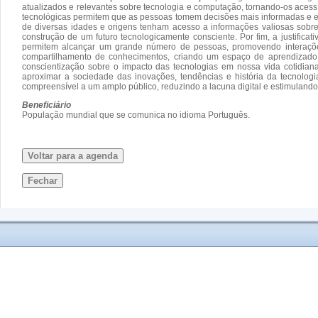
atualizados e relevantes sobre tecnologia e computação, tornando-os aces
tecnológicas permitem que as pessoas tomem decisões mais informadas e est
de diversas idades e origens tenham acesso a informações valiosas sobre o
construção de um futuro tecnologicamente consciente. Por fim, a justific
permitem alcançar um grande número de pessoas, promovendo interações e
compartilhamento de conhecimentos, criando um espaço de aprendizado c
conscientização sobre o impacto das tecnologias em nossa vida cotidiana.
aproximar a sociedade das inovações, tendências e história da tecnolog
compreensível a um amplo público, reduzindo a lacuna digital e estimulando
Beneficiário
População mundial que se comunica no idioma Português.
Voltar para a agenda
Fechar