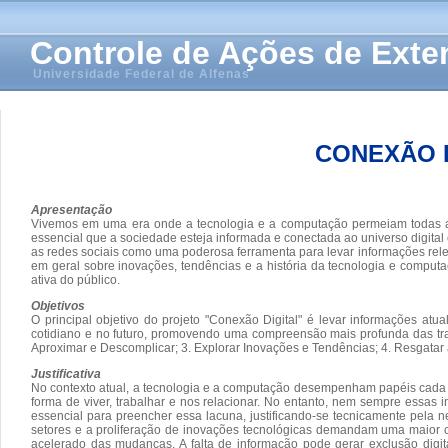
Controle de Ações de Ext
Universidade Federal de Alfenas
CONEXÃO D
Apresentação
Vivemos em uma era onde a tecnologia e a computação permeiam todas as
essencial que a sociedade esteja informada e conectada ao universo digital
as redes sociais como uma poderosa ferramenta para levar informações releva
em geral sobre inovações, tendências e a história da tecnologia e compu
ativa do público.
Objetivos
O principal objetivo do projeto "Conexão Digital" é levar informações a
cotidiano e no futuro, promovendo uma compreensão mais profunda das trans
Aproximar e Descomplicar; 3. Explorar Inovações e Tendências; 4. Resgatar a H
Justificativa
No contexto atual, a tecnologia e a computação desempenham papéis cada v
forma de viver, trabalhar e nos relacionar. No entanto, nem sempre essas 
essencial para preencher essa lacuna, justificando-se tecnicamente pela n
setores e a proliferação de inovações tecnológicas demandam uma maior 
acelerado das mudanças. A falta de informação pode gerar exclusão digita