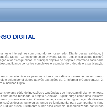
RSO DIGITAL
hamos e interagimos com o mundo ao nosso redor. Diante dessa realidade, é
xão Digital - Conectando-se ao Universo Digital", uma iniciativa que utilizará
ção a todos os públicos. O principal objetivo do projeto é informar a sociedade
 descomplicando conceitos complexos e estimulando o debate e a participação
Buscamos conscientizar as pessoas sobre a importância desses temas em nosso
jeto sejam beneficiados através das ações de: 1. Informar e Conscientizar; 2.
a a Inclusão Digital.
z consigo uma série de inovações e tendências que impactam diretamente nossa
Diante dessa realidade, o projeto "Conexão Digital" surge como uma iniciativa
o em constante evolução. Primeiramente, a crescente digitalização de diversos
plicações dessas tecnologias tornou-se fundamental para acompanhar o ritmo
o Digital" busca justamente suprir essa carência, disponibilizando conteúdos