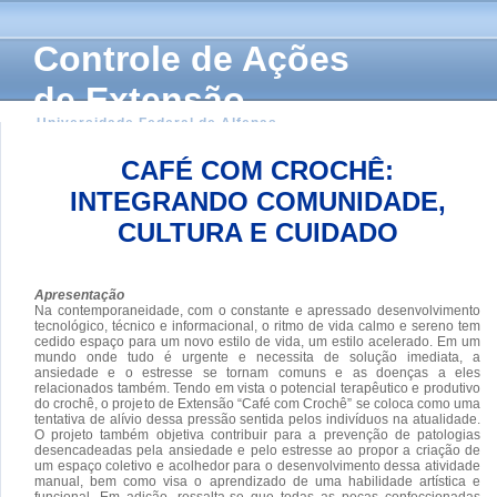
Controle de Ações
de Extensão
Universidade Federal de Alfenas
CAFÉ COM CROCHÊ:
INTEGRANDO COMUNIDADE,
CULTURA E CUIDADO
Apresentação
Na contemporaneidade, com o constante e apressado desenvolvimento
tecnológico, técnico e informacional, o ritmo de vida calmo e sereno tem
cedido espaço para um novo estilo de vida, um estilo acelerado. Em um
mundo onde tudo é urgente e necessita de solução imediata, a
ansiedade e o estresse se tornam comuns e as doenças a eles
relacionados também. Tendo em vista o potencial terapêutico e produtivo
do crochê, o projeto de Extensão “Café com Crochê” se coloca como uma
tentativa de alívio dessa pressão sentida pelos indivíduos na atualidade.
O projeto também objetiva contribuir para a prevenção de patologias
desencadeadas pela ansiedade e pelo estresse ao propor a criação de
um espaço coletivo e acolhedor para o desenvolvimento dessa atividade
manual, bem como visa o aprendizado de uma habilidade artística e
funcional. Em adição, ressalta-se que todas as peças confeccionadas