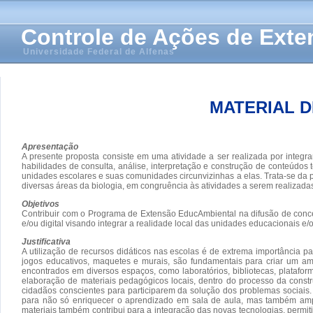
Controle de Ações de Ext
Universidade Federal de Alfenas
MATERIAL D
Apresentação
A presente proposta consiste em uma atividade a ser realizada por integr
habilidades de consulta, análise, interpretação e construção de conteúdo
unidades escolares e suas comunidades circunvizinhas a elas. Trata-se da pr
diversas áreas da biologia, em congruência às atividades a serem realizad
Objetivos
Contribuir com o Programa de Extensão EducAmbiental na difusão de conceit
e/ou digital visando integrar a realidade local das unidades educacionais e
Justificativa
A utilização de recursos didáticos nas escolas é de extrema importância 
jogos educativos, maquetes e murais, são fundamentais para criar um am
encontrados em diversos espaços, como laboratórios, bibliotecas, plataf
elaboração de materiais pedagógicos locais, dentro do processo da const
cidadãos conscientes para participarem da solução dos problemas sociais.
para não só enriquecer o aprendizado em sala de aula, mas também ampli
materiais também contribui para a integração das novas tecnologias, permiti