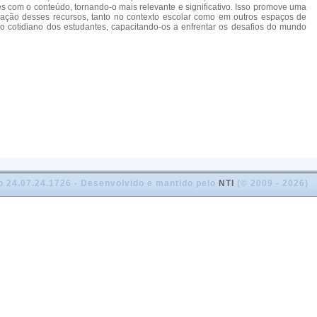
les com o conteúdo, tornando-o mais relevante e significativo. Isso promove uma
licação desses recursos, tanto no contexto escolar como em outros espaços de
o cotidiano dos estudantes, capacitando-os a enfrentar os desafios do mundo
o 24.07.24.1726 - Desenvolvido e mantido pelo
NTI
(© 2009 - 2026)