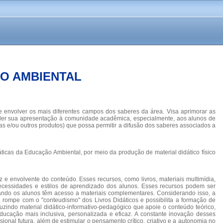
ÃO AMBIENTAL
de envolver os mais diferentes campos dos saberes da área. Visa aprimorar as
oceder sua apresentação à comunidade acadêmica, especialmente, aos alunos de
las e/ou outros produtos) que possa permitir a difusão dos saberes associados a
ticas da Educação Ambiental, por meio da produção de material didático físico
e envolvente do conteúdo. Esses recursos, como livros, materiais multimídia,
necessidades e estilos de aprendizado dos alunos. Esses recursos podem ser
uando os alunos têm acesso a materiais complementares. Considerando isso, a
 rompe com o "conteudismo" dos Livros Didáticos e possibilita a formação de
zindo material didático-informativo-pedagógico que apoie o conteúdo teórico,
cação mais inclusiva, personalizada e eficaz. A constante inovação desses
ional futura, além de estimular o pensamento crítico, criativo e a autonomia no