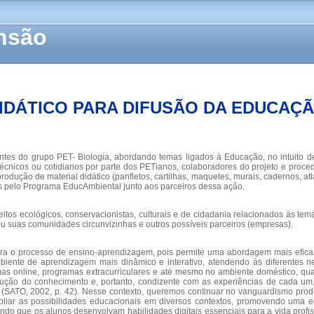
ensão
IDÁTICO PARA DIFUSÃO DA EDUCAÇ
antes do grupo PET- Biologia, abordando temas ligados à Educação, no intuito 
s técnicos ou cotidianos por parte dos PETianos, colaboradores do projeto e pr
odução de material didático (panfletos, cartilhas, maquetes, murais, cadernos, at
as pelo Programa EducAmbiental junto aos parceiros dessa ação.
os ecológicos, conservacionistas, culturais e de cidadania relacionados às temá
/ou suas comunidades circunvizinhas e outros possíveis parceiros (empresas).
para o processo de ensino-aprendizagem, pois permite uma abordagem mais eficaz 
biente de aprendizagem mais dinâmico e interativo, atendendo às diferentes 
ormas online, programas extracurriculares e até mesmo no ambiente doméstico, q
rução do conhecimento e, portanto, condizente com as experiências de cada um,
 (SATO, 2002, p. 42). Nesse contexto, queremos continuar no vanguardismo produ
ar as possibilidades educacionais em diversos contextos, promovendo uma edu
ndo que os alunos desenvolvam habilidades digitais essenciais para a vida profiss