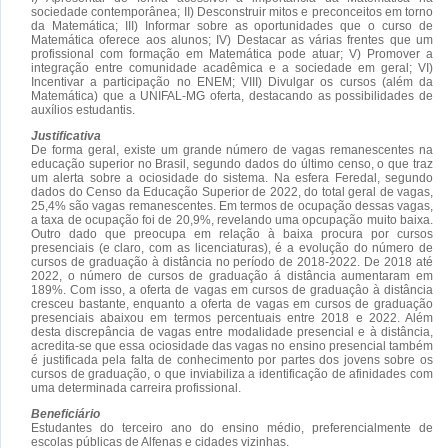
sociedade contemporânea; II) Desconstruir mitos e preconceitos em torno
da Matemática; III) Informar sobre as oportunidades que o curso de
Matemática oferece aos alunos; IV) Destacar as várias frentes que um
profissional com formação em Matemática pode atuar; V) Promover a
integração entre comunidade acadêmica e a sociedade em geral; VI)
Incentivar a participação no ENEM; VIII) Divulgar os cursos (além da
Matemática) que a UNIFAL-MG oferta, destacando as possibilidades de
auxílios estudantis.
Justificativa
De forma geral, existe um grande número de vagas remanescentes na
educação superior no Brasil, segundo dados do último censo, o que traz
um alerta sobre a ociosidade do sistema. Na esfera Feredal, segundo
dados do Censo da Educação Superior de 2022, do total geral de vagas,
25,4% são vagas remanescentes. Em termos de ocupação dessas vagas,
a taxa de ocupação foi de 20,9%, revelando uma opcupação muito baixa.
Outro dado que preocupa em relação à baixa procura por cursos
presenciais (e claro, com as licenciaturas), é a evolução do número de
cursos de graduação à distância no período de 2018-2022. De 2018 até
2022, o número de cursos de graduação á distância aumentaram em
189%. Com isso, a oferta de vagas em cursos de graduaçâo à distância
cresceu bastante, enquanto a oferta de vagas em cursos de graduação
presenciais abaixou em termos percentuais entre 2018 e 2022. Além
desta discrepância de vagas entre modalidade presencial e à distância,
acredita-se que essa ociosidade das vagas no ensino presencial também
é justificada pela falta de conhecimento por partes dos jovens sobre os
cursos de graduação, o que inviabiliza a identificação de afinidades com
uma determinada carreira profissional.
Beneficiário
Estudantes do terceiro ano do ensino médio, preferencialmente de
escolas públicas de Alfenas e cidades vizinhas.