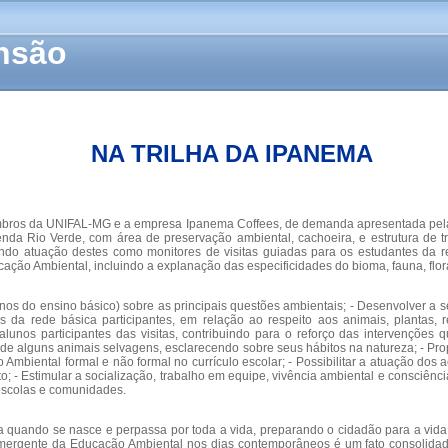
ensão
NA TRILHA DA IPANEMA
 membros da UNIFAL-MG e a empresa Ipanema Coffees, de demanda apresentada pela
nda Rio Verde, com área de preservação ambiental, cachoeira, e estrutura de tr
ndo atuação destes como monitores de visitas guiadas para os estudantes da red
 Ambiental, incluindo a explanação das especificidades do bioma, fauna, flora 
s do ensino básico) sobre as principais questões ambientais; - Desenvolver a se
unos da rede básica participantes, em relação ao respeito aos animais, planta
nos participantes das visitas, contribuindo para o reforço das intervenções qu
de alguns animais selvagens, esclarecendo sobre seus hábitos na natureza; - Pro
mbiental formal e não formal no currículo escolar; - Possibilitar a atuação dos
o; - Estimular a socialização, trabalho em equipe, vivência ambiental e consciênc
escolas e comunidades.
a quando se nasce e perpassa por toda a vida, preparando o cidadão para a vid
mergente da Educação Ambiental nos dias contemporâneos é um fato consolidado 