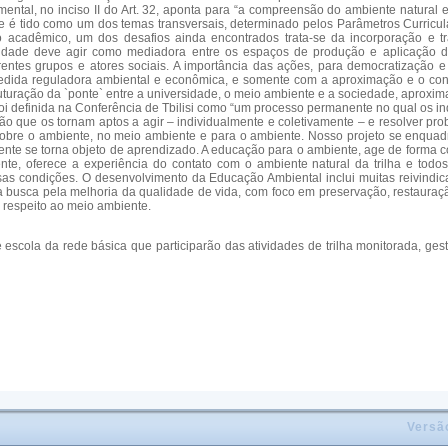
mental, no inciso II do Art. 32, aponta para “a compreensão do ambiente natural
te é tido como um dos temas transversais, determinado pelos Parâmetros Curric
 acadêmico, um dos desafios ainda encontrados trata-se da incorporação e tr
idade deve agir como mediadora entre os espaços de produção e aplicação do
ferentes grupos e atores sociais. A importância das ações, para democratizaçã
 medida reguladora ambiental e econômica, e somente com a aproximação e o co
ruturação da `ponte` entre a universidade, o meio ambiente e a sociedade, aproxi
oi definida na Conferência de Tbilisi como “um processo permanente no qual os
ção que os tornam aptos a agir – individualmente e coletivamente – e resolver p
sobre o ambiente, no meio ambiente e para o ambiente. Nosso projeto se enquadr
te se torna objeto de aprendizado. A educação para o ambiente, age de forma con
e, oferece a experiência do contato com o ambiente natural da trilha e todos o
as condições. O desenvolvimento da Educação Ambiental inclui muitas reivindic
na busca pela melhoria da qualidade de vida, com foco em preservação, restauraç
o respeito ao meio ambiente.
 escola da rede básica que participarão das atividades de trilha monitorada, g
Versã