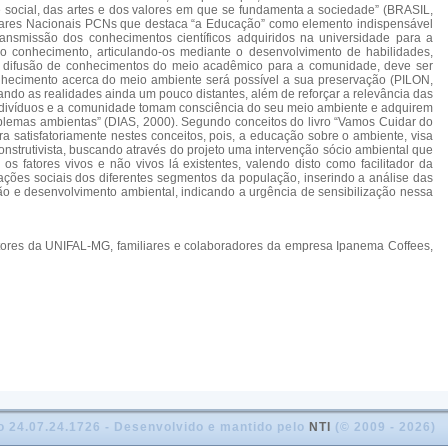
 e social, das artes e dos valores em que se fundamenta a sociedade” (BRASIL,
ulares Nacionais PCNs que destaca “a Educação” como elemento indispensável
ansmissão dos conhecimentos científicos adquiridos na universidade para a
 conhecimento, articulando-os mediante o desenvolvimento de habilidades,
o e difusão de conhecimentos do meio acadêmico para a comunidade, deve ser
nhecimento acerca do meio ambiente será possível a sua preservação (PILON,
mando as realidades ainda um pouco distantes, além de reforçar a relevância das
 indivíduos e a comunidade tomam consciência do seu meio ambiente e adquirem
roblemas ambientas” (DIAS, 2000). Segundo conceitos do livro “Vamos Cuidar do
a satisfatoriamente nestes conceitos, pois, a educação sobre o ambiente, visa
strutivista, buscando através do projeto uma intervenção sócio ambiental que
s fatores vivos e não vivos lá existentes, valendo disto como facilitador da
ações sociais dos diferentes segmentos da população, inserindo a análise das
ão e desenvolvimento ambiental, indicando a urgência de sensibilização nessa
estores da UNIFAL-MG, familiares e colaboradores da empresa Ipanema Coffees,
o 24.07.24.1726 - Desenvolvido e mantido pelo
NTI
(© 2009 - 2026)