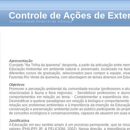
Controle de Ações de Ext
Universidade Federal de Alfenas
Apresentação
O projeto "Na Trilha da Ipanema" desponta, a partir da articulação entre
Educação Ambiental em ambiente natural e preservado, localizado na faze
diferentes cursos de graduação, selecionados para compor a equipe, visa
Fazenda Rio Verde da Ipanema, com abordagem de temas diversos em Educação
Objetivos
Promover a percepção ambiental da comunidade escolar (professores e aluno
relacionadas à fauna e flora regionais; - Sensibilizar professores e al
comportamentos em relação ao tema; - Complementar a experiência dos alu
Desmistificar e quebrar paradigmas em relação à biologia e comportamento 
relação aos problemas ambientais e à importância da inserção da Educação A
conservação e preservação ambiental junto ao público participante do projet
de conceitos ecológicos e conservacionistas, capazes de atuarem em suas 
Justificativa
A Educação em seu sentido amplo é um processo permanente, que se inici
valores (PHILIPPI JR. & PELICIONI, 2002). Nessa direção, a importância e