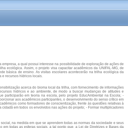
 empresa, a qual possui interesse na possibilidade de exploração de ações de
ilha ecológica. Assim, o projeto visa capacitar acadêmicos da UNIFAL-MG, de
e básica de ensino. As visitas escolares acontecerão na trilha ecológica da
e recursos hídricos locais.
nsibilização acerca do bioma local da trilha, com fornecimento de informações
s, recursos hídricos e ao ambiente, de modo a buscar mudanças de atitudes e
e participarão em teoria na escola, pelo projeto EducAmbiental na Escola; -
porcionar aos acadêmicos participantes, o desenvolvimento do senso crítico em
 acadêmicos como formadores de conscientização, frente às questões relativas à
ia cidadã em todos os envolvidos nas ações do projeto; - Formar multiplicadores
a social, na medida em que se aprendem todas as normas da sociedade e seus
em todas as esferas sociais, a tal ponto que, a Lei de Diretrizes e Bases da