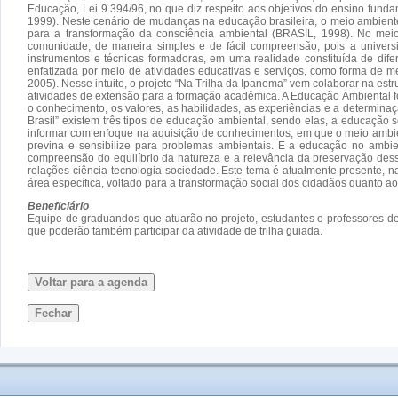
Educação, Lei 9.394/96, no que diz respeito aos objetivos do ensino funda
1999). Neste cenário de mudanças na educação brasileira, o meio ambien
para a transformação da consciência ambiental (BRASIL, 1998). No meio
comunidade, de maneira simples e de fácil compreensão, pois a univers
instrumentos e técnicas formadoras, em uma realidade constituída de di
enfatizada por meio de atividades educativas e serviços, como forma de
2005). Nesse intuito, o projeto “Na Trilha da Ipanema” vem colaborar na est
atividades de extensão para a formação acadêmica. A Educação Ambiental f
o conhecimento, os valores, as habilidades, as experiências e a determina
Brasil” existem três tipos de educação ambiental, sendo elas, a educação 
informar com enfoque na aquisição de conhecimentos, em que o meio ambien
previna e sensibilize para problemas ambientais. E a educação no ambient
compreensão do equilíbrio da natureza e a relevância da preservação dess
relações ciência-tecnologia-sociedade. Este tema é atualmente presente, 
área específica, voltado para a transformação social dos cidadãos quanto a
Beneficiário
Equipe de graduandos que atuarão no projeto, estudantes e professores de
que poderão também participar da atividade de trilha guiada.
Voltar para a agenda
Fechar