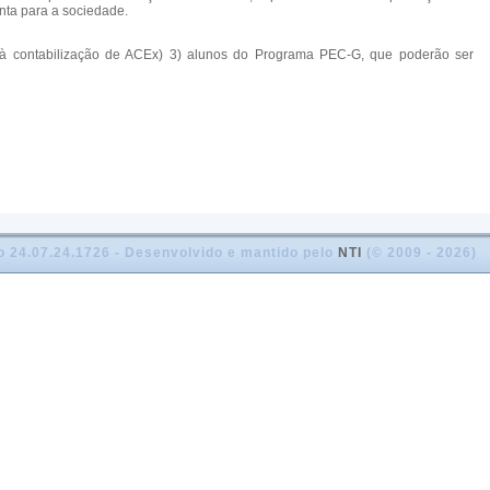
nta para a sociedade.
do à contabilização de ACEx) 3) alunos do Programa PEC-G, que poderão ser
o 24.07.24.1726 - Desenvolvido e mantido pelo
NTI
(© 2009 - 2026)