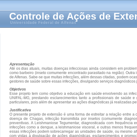
Controle de Ações de Ext
Universidade Federal de Alfenas
Apresentação
Até os dias atuais, muitas doenças infecciosas ainda consistem em probl
como barbeiro (inseto comumente encontrado parasitado na região). Outra 
de Alfenas. Sabe-se que muitas infecções, além dessas citadas, podem ocasi
gestores de saúde sobre essas infecções, divulgando serviços diagnóstico
Objetivos
Esse projeto tem como objetivo a educação em saúde envolvendo as infecç
UNIFAL-MG, prestando esclarecimentos tanto a profissionais de saúde e 
particulares, pois além de apresentar as ações diagnósticas já realizadas 
Justificativa
O presente projeto de extensão é uma forma de estreitar a relação entre
doença de Chagas, infecção transmitida por insetos (comumente diagnost
preventivas. A Leishmaniose Tegumentar, diagnosticada com frequência em
infecções como a dengue, a leishmaniose visceral, e outras menos freque
essas infecções podem sobrecarregar as unidades de saúde, ou mesmo afetar
com vistas à divulgação de ações diagnósticas, esclarecimentos e promoç