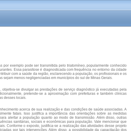
s por exemplo pode ser transmitida pelo triatomíneo, popularmente conhecido
urantes. Essa parasitose é diagnosticada com frequência no entorno da cidade
tribuir com a saúde da região, esclarecendo a população, os profissionais e os
ças sejam menos negligenciadas em municípios do sul de Minas Gerais.
bjetiva-se divulgar as prestações de serviço diagnóstico já executadas pela
icionalmente, pretende-se a aproximação com prefeituras e também clínicas
as desses locais.
onhecimento acerca de sua realização e das condições de saúde associadas. A
ente fatais. Isso justifica a importância das orientações sobre as medidas
 para alertar a população quanto ao modo de transmissão. Além disso, outras
uências sanitárias, sociais e econômicas para população. Vale mencionar que
s. Conforme o exposto, justifica-se a realização das atividades desse projeto
iadas por tais intervenções. Além disso, a possibilidade da capacitação dos