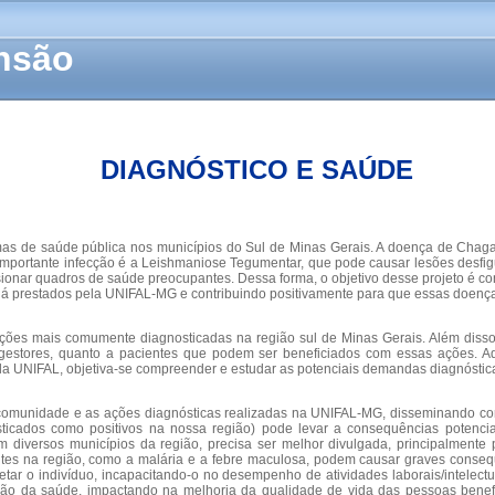
ensão
DIAGNÓSTICO E SAÚDE
emas de saúde pública nos municípios do Sul de Minas Gerais. A doença de Chaga
importante infecção é a Leishmaniose Tegumentar, que pode causar lesões desfig
onar quadros de saúde preocupantes. Dessa forma, o objetivo desse projeto é con
s já prestados pela UNIFAL-MG e contribuindo positivamente para que essas doen
ões mais comumente diagnosticadas na região sul de Minas Gerais. Além disso, o
gestores, quanto a pacientes que podem ser beneficiados com essas ações. Ad
pela UNIFAL, objetiva-se compreender e estudar as potenciais demandas diagnóstic
 a comunidade e as ações diagnósticas realizadas na UNIFAL-MG, disseminando c
icados como positivos na nossa região) pode levar a consequências potencialm
 diversos municípios da região, precisa ser melhor divulgada, principalmente
ntes na região, como a malária e a febre maculosa, podem causar graves conseq
 o indivíduo, incapacitando-o no desempenho de atividades laborais/intelectuai
ão da saúde, impactando na melhoria da qualidade de vida das pessoas benefic