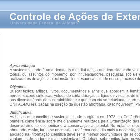
Controle de Ações de Ext
Universidade Federal de Alfenas
Apresentação
A sustentabilidade é uma demanda mundial antiga que tem sido cada vez 
topics, ou assuntos do momento, por influenciadores, pesquisas sociais
realizadores de ações de extensão, tem responsabilidade nesse processo d
Objetivos
Buscar textos, artigos, livros, documentários e afins que abordem a tem
apresentações sintéticas, vídeos de curta duração, artigos de veículos de 
nas diversas áreas da sustentabilidade e que com ela se relacionam para pa
UNIFAL-MG realizadas na direção da questão abordada, caso houverem. Pro
Justificativa
As bases do conceito de sustentabilidade surgiram em 1972, na Conferên
primeira conferência sobre meio ambiente realizada pela Organização das 
desenvolvimento econômico e a conservação ambiental. No entanto, é evi
abordado. Assim, torna-se necessário reafirmar cada dia mais a necessidade
apoiado na informação científica deve ser a melhor oportunidade de se ob
vantagens de se tornar mais sustentável. O debate sobre mitos, fake news,