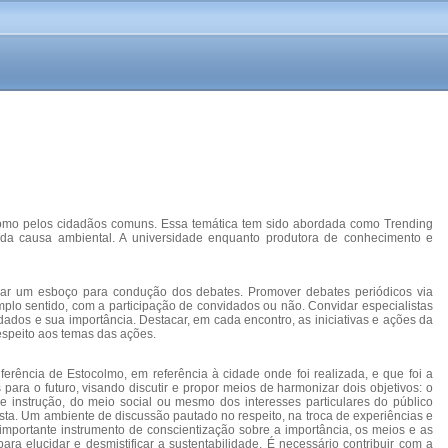
 como pelos cidadãos comuns. Essa temática tem sido abordada como Trending
ão da causa ambiental. A universidade enquanto produtora de conhecimento e
 criar um esboço para condução dos debates. Promover debates periódicos via
amplo sentido, com a participação de convidados ou não. Convidar especialistas
dados e sua importância. Destacar, em cada encontro, as iniciativas e ações da
speito aos temas das ações.
ência de Estocolmo, em referência à cidade onde foi realizada, e que foi a
ra o futuro, visando discutir e propor meios de harmonizar dois objetivos: o
 instrução, do meio social ou mesmo dos interesses particulares do público
ista. Um ambiente de discussão pautado no respeito, na troca de experiências e
importante instrumento de conscientização sobre a importância, os meios e as
ra elucidar e desmistificar a sustentabilidade. É necessário contribuir com a