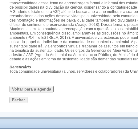
transversalidade desse tema na aprendizagem formal e informal dos estuda
de possibilidades na divulgação da ciência, dispensando a obrigatoriedad
MG aderiu oficialmente à A3P, além de buscar ano a ano melhorar a sua p
reconhecimento das ações desenvolvidas pela universidade pela comunidad
desinformação e informações de baixa qualidade também são divulgadas em 
difusor do sentimento preservacionista (Araújo, 2018). Dessa forma, o proce
Atualmente tem sido pautada a preocupação com a questão da sustentabilid
ambientais. Em consequência disso, ampliaram-se as discussões no âmbito i
ambiente (POTT e ESTRELA, 2017). A universidade via extensão pode mante
crítica do papel do indivíduo e da comunidade no contexto ambiental. A
sustentabilidade irá, via encontros virtuais, trabalhar os assuntos em to
na temática da sustentabilidade. Os esforços da Gerência de Meio Ambie
adesão à A3P (Agenda Ambiental na Administração Pública, do Ministério 
debate e as ações em torno da sustentabilidade são demandas mundiais urg
Beneficiário
Toda comunidade universitária (alunos, servidores e colaboradores) da Un
Voltar para a agenda
Fechar