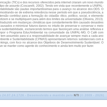
nicação (TICs) e dos recursos oferecidos pela internet criaram um novo mundo
ipo de assunto (Coscarelli, 2002). Tendo em vista que recentemente a UNIFAL-
ntabilidade são pautas importantíssimas para o avanço no alcance dos ODS. O
 mostrando-se de extrema relevância nesse período em que a pseudociência, a
são contribui para a formação do cidadão ético, político, social, e elemento
tizem e se multipliquem para além dos limites da universidade (Oliveira, 2013).
se traduzido em mudanças climáticas que constantemente têm causado desastres
causados e minimizar futuros danos no intuito de preservar e conservar o meio
sustentabilidade, esclarecendo termos que favoreçam uma análise reflexiva e
irá compor o Programa EducAmbiental na comunidade da UNIFAL-MG. O Café com
FAL tem assumido para si a responsabilidade de avançar sempre mais a cada ano
biente e Sustentabilidade (CPMAS) apresentaram retornos substanciais com a
nkings, com foco no alcance dos Objetivos de Desenvolvimento Sustentável. O
ve se manter como agente do conhecimento e ainda tem muito por fazer.
o 24.07.24.1726 - Desenvolvido e mantido pelo
NTI
(© 2009 - 2026)