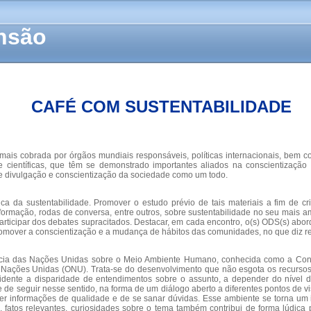
ensão
CAFÉ COM SUSTENTABILIDADE
mais cobrada por órgãos mundiais responsáveis, políticas internacionais, bem
 e científicas, que têm se demonstrado importantes aliados na conscientizaç
e divulgação e conscientização da sociedade como um todo.
ática da sustentabilidade. Promover o estudo prévio de tais materiais a fim de
informação, rodas de conversa, entre outros, sobre sustentabilidade no seu mais 
rticipar dos debates supracitados. Destacar, em cada encontro, o(s) ODS(s) abor
mover a conscientização e a mudança de hábitos das comunidades, no que diz re
cia das Nações Unidas sobre o Meio Ambiente Humano, conhecida como a Confer
Nações Unidas (ONU). Trata-se do desenvolvimento que não esgota os recursos pa
dente a disparidade de entendimentos sobre o assunto, a depender do nível de
 de seguir nesse sentido, na forma de um diálogo aberto a diferentes pontos de v
ter informações de qualidade e de se sanar dúvidas. Esse ambiente se torna um 
 fatos relevantes, curiosidades sobre o tema também contribui de forma lúdica pa