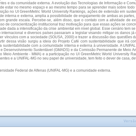
ntes e da comunidade externa. A evolução das Tecnologias de Informação e Comu
e de estar no mesmo espaço e ao mesmo tempo para se aprender mais sobre todo t
osição no UI GreenMetric World University Rankings, ações de extensão em suste
e interna e externa, amplia a possibilidade de engajamento de ambas as partes,
grande escala. Percebe-se, além disso, que o contato com a atividade de exten
sso de conscientização institucional traz motivação para que essas ações se concre
ade dada a intensificação da crise ambiental em nível global. Esse cenário tem 
nternacional e diversos países passaram a legislar visando mitigar os danos já 
r vínculos com a sociedade (SOUSA, 2000) e trazer a discussão das questões da 
 partir dessa visão surgiu a ideia do Projeto Café com sustentabilidade que 
rno da sustentabilidade com a comunidade interna e externa à universidade. A UNI
nte e Desenvolvimento Sustentável (GMADS) e da Comissão Permanente de Meio Am
do Meio Ambiente - MMA) e a participação no UI GreenMetric World University Ra
entes e a UNIFAL-MG no seu papel de universidade, tem feito o dever de casa, de
iversidade Federal de Alfenas (UNIFAL-MG) e a comunidade externa.
Versã