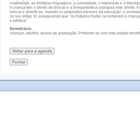
criatividade, as múltiplas linguagens, a curiosidade, o imprevisto e a liber
A criança tem o direito de brincar e a brinquedoteca assegura este direito. 
brincar e divertir-se, visando os propósitos mesmos da educação; a socied
no seu artigo 31 assegurando que “os Estados Partes reconhecem à criança o d
e artística”.
Beneficiário
crianças, adultos, alunos de graduação. Pretende-se com este projeto benef
Voltar para a agenda
Fechar