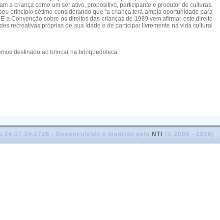
m a criança como um ser ativo, propositivo, participante e produtor de culturas.
do seu princípio sétimo considerando que “a criança terá ampla oportunidade para
E a Convenção sobre os direitos das crianças de 1989 vem afirmar este direito
es recreativas próprias de sua idade e de participar livremente na vida cultural
temos destinado ao brincar na brinquedoteca.
o 24.07.24.1726 - Desenvolvido e mantido pelo
NTI
(© 2009 - 2026)