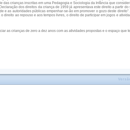
dade das crianças inscritas em uma Pedagogia e Sociologia da Infância que considera
A Declaração dos direitos da criança de 1959 já apresentava este direito a partir 
ade e as autoridades públicas empenhar-se-ão em promover o gozo deste direito”. 
ireito ao repouso e aos tempos livres, o direito de participar em jogos e atividad
iciar as crianças de zero a dez anos com as atividades propostas e o espaço que 
Versã