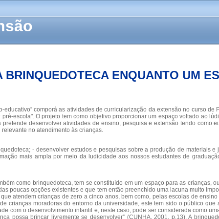
ensão
 A BRINQUEDOTECA ENQUANTO UM E
dico-educativo” comporá as atividades de curricularização da extensão no curso
 pré-escola". O projeto tem como objetivo proporcionar um espaço voltado ao lú
a pretende desenvolver atividades de ensino, pesquisa e extensão tendo como ei
relevante no atendimento às crianças.
rinquedoteca; - desenvolver estudos e pesquisas sobre a produção de materiais e
ormação mais ampla por meio da ludicidade aos nossos estudantes de graduação
 como brinquedoteca, tem se constituído em um espaço para as crianças, ou s
 das poucas opções existentes e que tem então preenchido uma lacuna muito impo
 que atendem crianças de zero a cinco anos, bem como, pelas escolas de ensino 
, de crianças moradoras do entorno da universidade, este tem sido o público que 
cidade com o desenvolvimento infantil e, neste caso, pode ser considerada como um
iança possa brincar livremente se desenvolver” (CUNHA, 2001, p.13). A brinq