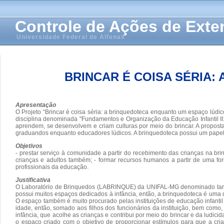
Controle de Ações de Ext
Universidade Federal de Alfenas
BRINCAR É COISA SÉRIA:
Apresentação
O Projeto “Brincar é coisa séria: a brinquedoteca enquanto um espaço lú
disciplina denominada "Fundamentos e Organização da Educação Infantil II:
aprendem, se desenvolvem e criam culturas por meio do brincar. A propost
graduandos enquanto educadores lúdicos. A brinquedoteca possui um papel 
Objetivos
- prestar serviço à comunidade a partir do recebimento das crianças na b
crianças e adultos também; - formar recursos humanos a partir de uma f
profissionais da educação.
Justificativa
O Laboratório de Brinquedos (LABRINQUE) da UNIFAL-MG denominado também
possui muitos espaços dedicados à infância, então, a brinquedoteca é uma
O espaço também é muito procurado pelas instituições de educação infantil
idade, então, somado aos filhos dos funcionários da instituição, bem como
infância, que acolhe as crianças e contribui por meio do brincar e da ludi
o espaço criado com o objetivo de proporcionar estímulos para que a cr