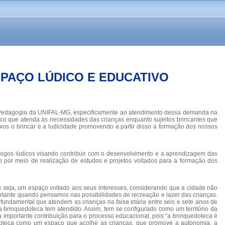
SPAÇO LÚDICO E EDUCATIVO
 de Pedagogia da UNIFAL-MG, especificamente ao atendimento dessa demanda na
dico que atenda às necessidades das crianças enquanto sujeitos brincantes que
xos o brincar e a ludicidade promovendo a partir disso a formação dos nossos
 jogos lúdicos visando contribuir com o desenvolvimento e a aprendizagem das
 por meio de realização de estudos e projetos voltados para a formação dos
eja, um espaço voltado aos seus interesses, considerando que a cidade não
rtante quando pensamos nas possibilidades de recreação e lazer das crianças.
fundamental que atendem as crianças na faixa etária entre seis e sete anos de
a brinquedoteca tem atendido. Assim, tem se configurado como um território da
a importante contribuição para o processo educacional, pois “a brinquedoteca é
uedoteca como um espaço que acolhe as crianças, que promove a autonomia, a