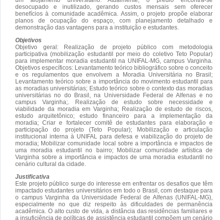
desocupado e inutilizado, gerando custos mensais sem oferecer
benefícios à comunidade acadêmica. Assim, o projeto propõe elaborar
planos de ocupação do espaço, com planejamento detalhado e
demonstração das vantagens para a instituição e estudantes.
Objetivos
Objetivo geral: Realização de projeto público com metodologia
participativa (mobilização estudantil por meio do coletivo Teto Popular)
para implementar moradia estudantil na UNIFAL-MG, campus Varginha.
Objetivos específicos: Levantamento teórico bibliográfico sobre o conceito
e os regulamentos que envolvem a Moradia Universitária no Brasil;
Levantamento teórico sobre a importância do movimento estudantil para
as moradias universitárias; Estudo teórico sobre o contexto das moradias
universitárias no do Brasil, na Universidade Federal de Alfenas e no
campus Varginha;. Realização de estudo sobre necessidade e
viabilidade da moradia em Varginha; Realização de estudo de riscos,
estudo arquitetônico; estudo financeiro para a implementação da
moradia; Criar e fortalecer comitê de estudantes para elaboração e
participação do projeto (Teto Popular); Mobilização e articulação
institucional interna à UNIFAL para defesa e viabilização do projeto de
moradia; Mobilizar comunidade local sobre a importância e impactos de
uma moradia estudantil no bairro; Mobilizar comunidade artística de
Varginha sobre a importância e impactos de uma moradia estudantil no
cenário cultural da cidade.
Justificativa
Este projeto público surge do interesse em enfrentar os desafios que têm
impactado estudantes universitários em todo o Brasil, com destaque para
o campus Varginha da Universidade Federal de Alfenas (UNIFAL-MG),
especialmente no que diz respeito às dificuldades de permanência
acadêmica. O alto custo de vida, a distância das residências familiares e
a insuficiência de políticas de assistência estudantil compõem um cenário