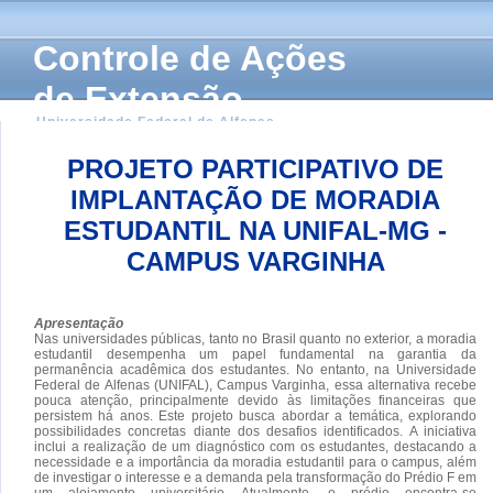
Controle de Ações
de Extensão
Universidade Federal de Alfenas
PROJETO PARTICIPATIVO DE
IMPLANTAÇÃO DE MORADIA
ESTUDANTIL NA UNIFAL-MG -
CAMPUS VARGINHA
Apresentação
Nas universidades públicas, tanto no Brasil quanto no exterior, a moradia
estudantil desempenha um papel fundamental na garantia da
permanência acadêmica dos estudantes. No entanto, na Universidade
Federal de Alfenas (UNIFAL), Campus Varginha, essa alternativa recebe
pouca atenção, principalmente devido às limitações financeiras que
persistem há anos. Este projeto busca abordar a temática, explorando
possibilidades concretas diante dos desafios identificados. A iniciativa
inclui a realização de um diagnóstico com os estudantes, destacando a
necessidade e a importância da moradia estudantil para o campus, além
de investigar o interesse e a demanda pela transformação do Prédio F em
um alojamento universitário. Atualmente, o prédio encontra-se