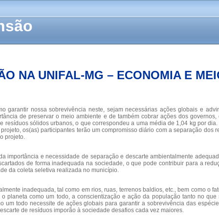
ensão
ÃO NA UNIFAL-MG – ECONOMIA E ME
o garantir nossa sobrevivência neste, sejam necessárias ações globais e adv
portância de preservar o meio ambiente e de também cobrar ações dos governos,
e resíduos sólidos urbanos, o que correspondeu a uma média de 1,04 kg por dia.
rojeto, os(as) participantes terão um compromisso diário com a separação dos re
o projeto.
o da importância e necessidade de separação e descarte ambientalmente adequad
scartados de forma inadequada na sociedade, o que pode contribuir para a reduç
de da coleta seletiva realizada no município.
nte inadequada, tal como em rios, ruas, terrenos baldios, etc., bem como o fato 
ra o planeta como um todo, a conscientização e ação da população tanto no que
o um todo necessite de ações globais para garantir a sobrevivência das espéc
scarte de resíduos imporão à sociedade desafios cada vez maiores.