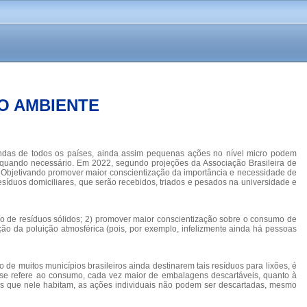
IO AMBIENTE
indas de todos os países, ainda assim pequenas ações no nível micro podem
 quando necessário. Em 2022, segundo projeções da Associação Brasileira de
 Objetivando promover maior conscientização da importância e necessidade de
síduos domiciliares, que serão recebidos, triados e pesados na universidade e
o de resíduos sólidos; 2) promover maior conscientização sobre o consumo de
ão da poluição atmosférica (pois, por exemplo, infelizmente ainda há pessoas
de muitos municípios brasileiros ainda destinarem tais resíduos para lixões, é
 se refere ao consumo, cada vez maior de embalagens descartáveis, quanto à
ies que nele habitam, as ações individuais não podem ser descartadas, mesmo