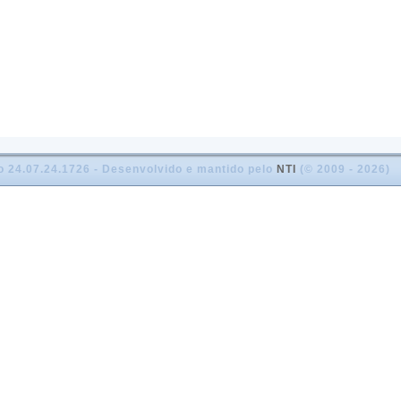
o 24.07.24.1726 - Desenvolvido e mantido pelo
NTI
(© 2009 - 2026)