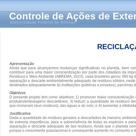
Controle de Ações de Ext
Universidade Federal de Alfenas
RECICLAÇ
Apresentação
Ainda que para alcançarmos mudanças significativas no planeta, bem com
contribuir para uma maior conscientização por parte dos cidadãos da im
Resíduos e Meio Ambiente (ABREMA, 2023), cada brasileiro gerou 380 kg d
separação e descarte ambientalmente adequado de resíduos sólidos, neste p
destinados adequadamente às instituições (públicas e privadas), parceiras d
Objetivos
O presente projeto tem como objetivos: 1) promover maior conscientizaçã
produtos/embalagens descartáveis; 3) reduzir a quantidade de resíduos de
que incineram seus resíduos), das águas e do solo; e 4) aumentar a efetivida
Justificativa
Dada a quantidade de resíduos gerados e descartados de maneira ambientalme
de extrema importância, para a sobrevivência de todas as espécies e pa
separação e descarte adequado de tais resíduos. Ainda que o planeta com
porque o crescimento populacional e consequente aumento no consumo e de