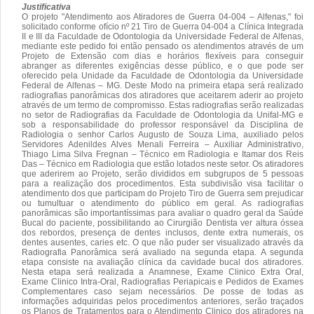
Justificativa
O projeto "Atendimento aos Atiradores de Guerra 04-004 – Alfenas," foi
solicitado conforme ofício nº 21 Tiro de Guerra 04-004 a Clínica Integrada
II e III da Faculdade de Odontologia da Universidade Federal de Alfenas,
mediante este pedido foi então pensado os atendimentos através de um
Projeto de Extensão com dias e horários flexíveis para conseguir
abranger as diferentes exigências desse público, e o que pode ser
oferecido pela Unidade da Faculdade de Odontologia da Universidade
Federal de Alfenas – MG. Deste Modo na primeira etapa será realizado
radiografias panorâmicas dos atiradores que aceitarem aderir ao projeto
através de um termo de compromisso. Estas radiografias serão realizadas
no setor de Radiografias da Faculdade de Odontologia da Unifal-MG e
sob a responsabilidade do professor responsável da Disciplina de
Radiologia o senhor Carlos Augusto de Souza Lima, auxiliado pelos
Servidores Adenildes Alves Menali Ferreira – Auxiliar Administrativo,
Thiago Lima Silva Fregnan – Técnico em Radiologia e Itamar dos Reis
Das – Técnico em Radiologia que estão lotados neste setor. Os atiradores
que aderirem ao Projeto, serão divididos em subgrupos de 5 pessoas
para a realização dos procedimentos. Esta subdivisão visa facilitar o
atendimento dos que participam do Projeto Tiro de Guerra sem prejudicar
ou tumultuar o atendimento do público em geral. As radiografias
panorâmicas são importantíssimas para avaliar o quadro geral da Saúde
Bucal do paciente, possibilitando ao Cirurgião Dentista ver altura óssea
dos rebordos, presença de dentes inclusos, dente extra numerais, os
dentes ausentes, caries etc. O que não puder ser visualizado através da
Radiografia Panorâmica será avaliado na segunda etapa. A segunda
etapa consiste na avaliação clínica da cavidade bucal dos atiradores.
Nesta etapa será realizada a Anamnese, Exame Clinico Extra Oral,
Exame Clinico Intra-Oral, Radiografias Periapicais e Pedidos de Exames
Complementares caso sejam necessários. De posse de todas as
informações adquiridas pelos procedimentos anteriores, serão traçados
os Planos de Tratamentos para o Atendimento Clinico dos atiradores na