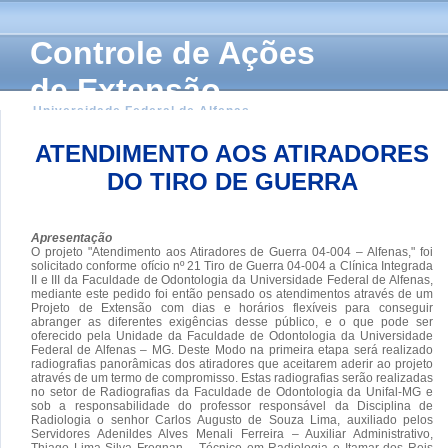
Controle de Ações
de Extensão
Universidade Federal de Alfenas
ATENDIMENTO AOS ATIRADORES
DO TIRO DE GUERRA
Apresentação
O projeto "Atendimento aos Atiradores de Guerra 04-004 – Alfenas," foi
solicitado conforme ofício nº 21 Tiro de Guerra 04-004 a Clínica Integrada
II e III da Faculdade de Odontologia da Universidade Federal de Alfenas,
mediante este pedido foi então pensado os atendimentos através de um
Projeto de Extensão com dias e horários flexíveis para conseguir
abranger as diferentes exigências desse público, e o que pode ser
oferecido pela Unidade da Faculdade de Odontologia da Universidade
Federal de Alfenas – MG. Deste Modo na primeira etapa será realizado
radiografias panorâmicas dos atiradores que aceitarem aderir ao projeto
através de um termo de compromisso. Estas radiografias serão realizadas
no setor de Radiografias da Faculdade de Odontologia da Unifal-MG e
sob a responsabilidade do professor responsável da Disciplina de
Radiologia o senhor Carlos Augusto de Souza Lima, auxiliado pelos
Servidores Adenildes Alves Menali Ferreira – Auxiliar Administrativo,
Thiago Lima Silva Fregnan – Técnico em Radiologia e Itamar dos Reis