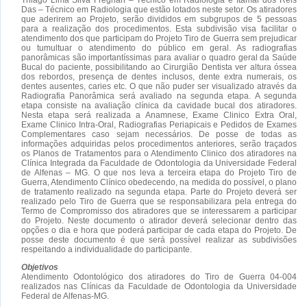
Das – Técnico em Radiologia que estão lotados neste setor. Os atiradores
que aderirem ao Projeto, serão divididos em subgrupos de 5 pessoas
para a realização dos procedimentos. Esta subdivisão visa facilitar o
atendimento dos que participam do Projeto Tiro de Guerra sem prejudicar
ou tumultuar o atendimento do público em geral. As radiografias
panorâmicas são importantíssimas para avaliar o quadro geral da Saúde
Bucal do paciente, possibilitando ao Cirurgião Dentista ver altura óssea
dos rebordos, presença de dentes inclusos, dente extra numerais, os
dentes ausentes, caries etc. O que não puder ser visualizado através da
Radiografia Panorâmica será avaliado na segunda etapa. A segunda
etapa consiste na avaliação clínica da cavidade bucal dos atiradores.
Nesta etapa será realizada a Anamnese, Exame Clinico Extra Oral,
Exame Clinico Intra-Oral, Radiografias Periapicais e Pedidos de Exames
Complementares caso sejam necessários. De posse de todas as
informações adquiridas pelos procedimentos anteriores, serão traçados
os Planos de Tratamentos para o Atendimento Clinico dos atiradores na
Clínica Integrada da Faculdade de Odontologia da Universidade Federal
de Alfenas – MG. O que nos leva a terceira etapa do Projeto Tiro de
Guerra, Atendimento Clínico obedecendo, na medida do possível, o plano
de tratamento realizado na segunda etapa. Parte do Projeto deverá ser
realizado pelo Tiro de Guerra que se responsabilizara pela entrega do
Termo de Compromisso dos atiradores que se interessarem a participar
do Projeto. Neste documento o atirador deverá selecionar dentro das
opções o dia e hora que poderá participar de cada etapa do Projeto. De
posse deste documento é que será possível realizar as subdivisões
respeitando a individualidade do participante.
Objetivos
Atendimento Odontológico dos atiradores do Tiro de Guerra 04-004
realizados nas Clínicas da Faculdade de Odontologia da Universidade
Federal de Alfenas-MG.