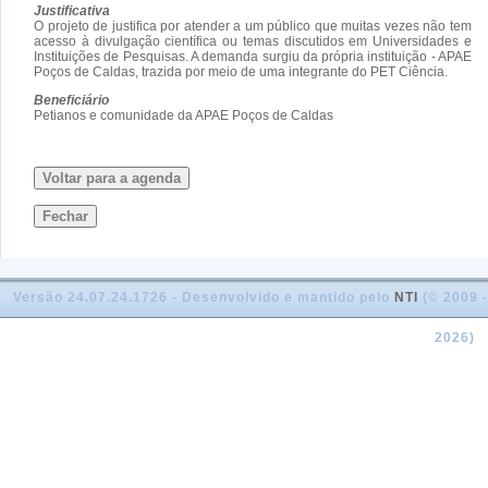
Justificativa
O projeto de justifica por atender a um público que muitas vezes não tem
acesso à divulgação científica ou temas discutidos em Universidades e
Instituições de Pesquisas. A demanda surgiu da própria instituição - APAE
Poços de Caldas, trazida por meio de uma integrante do PET Ciência.
Beneficiário
Petianos e comunidade da APAE Poços de Caldas
Voltar para a agenda
Fechar
Versão 24.07.24.1726 - Desenvolvido e mantido pelo
NTI
(© 2009 -
2026)