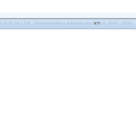
o 24.07.24.1726 - Desenvolvido e mantido pelo
NTI
(© 2009 - 2026)