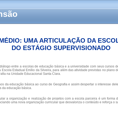
ensão
 MÉDIO: UMA ARTICULAÇÃO DA ESCO
DO ESTÁGIO SUPERVISIONADO
iálogo entre a escolas de educação básica e a universidade com seus cursos de
 Escola Estadual Emílio da Silveira, para além das atividade previstas no plano d
grafia na Unidade Educacional Santa Clara.
nos da educação básica ao curso de Geografia e assim despertar o interesse deles
es da educação básica.
lar a organização e realização de projetos com a escola parceira é um forma de
iando uma nova organização curricular que desvaloriza o conteúdo e reforça o sa