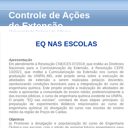
Controle de Ações
de Extensão
Universidade Federal de Alfenas
EQ NAS ESCOLAS
Apresentação
Em atendimento à Resolução CNE/CES 07/2018, que institui as Diretrizes
Nacionais para a Curricularização da Extensão, à Resolução CEPE
13/2021, que institui a Curricularização da Extensão nos cursos de
graduação da UNIFAL-MG, este projeto versa sobre a execução de
atividades de extensão a serem realizadas pela(o)s discentes,
oportunizando condições favoráveis para a integralização do curso de
engenharia química. Este projeto propõe a realização de atividades de
modo a apresentar a comunidade do ensino médio, preferencialmente a
das escolas píblicas, o curso de engenharia química existente na UNIFAL.
O projeto “EQ nas escolas”, constará de duas etapas principais: (i)
preparação de experimentos didáticos relacionados ao curso de
engenharia química/ (ii) divulgação do curso nas escolas de ensino
médio da região de Poços de Caldas.
Objetivos
(i) Promover a divulgação e popularização do curso de Engenharia
Química nas escolas, com o intuito de angariar futuros engenheiros para