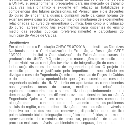
a UNIFAL e, posteriormente, prepará-los para um mercado de trabalho
cada vez mais dinâmico e exigente em relação às habilidades e
competências dos futuros profissionais. (ii) Permitir que a(o)s discentes
do curso de engenharia química cumpram parte da carga horária de
extensão previstosna legislação, por meio de montagem de experimentos
relacionadas ao curso de engenharia química, bem como a divulgação
do curso, apresentando tais experimentos para discentes do ensino
médio das escolas públicas (preferencialmente) e particulares do
município de Poços de Caldas.
Justificativa
Em atendimento à Resolução CNE/CES 07/2018, que institui as Diretrizes
Nacionais para a Curricularização da Extensão, a Resolução CEPE
13/2021, que institui a Curricularização da Extensão nos cursos de
graduação da UNIFAL-MG, este projeto reúne ações de extensão para
fins de viabilizar as condições favoráveis de integralização do curso para
todos a(o)s discentes do curso de engenharia química. O projeto de
extensão proposto é justificado pela importância e necessidade em
divulgar o curso de Engenharia Química nas escolas de Poços de Caldas
e do entorno, e pela oportunidade que a(o)s discentes do curso de
engenharia química da UNIFAL terão em aprofundar os conhecimentos
nas grandes áreas do curso, mediante a criação de
equipamentos/experimentos a serem utilizados posteriormente para a
demonstração do curso em diferentes eventos extensionistas ou não. A
Engenharia Química é um curso que possui diferentes campos de
atuação, que pode contribuir com o enfrentamento de muitos problemas
sociais da região, como: melhor utilização de recursos não renováveis e
incentivo ao uso dos recursos renováveis; disposição correta de lixo
potencialmente tóxico; integração energética em indústrias, com melhor
aproveitamento de correntes de processo; proposição de rotas de
processo mais sustentáveis e ambientalmente seguras; dentre outros.