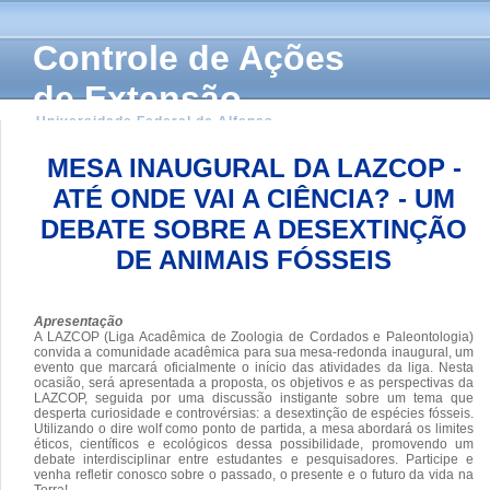
Controle de Ações
de Extensão
Universidade Federal de Alfenas
MESA INAUGURAL DA LAZCOP -
ATÉ ONDE VAI A CIÊNCIA? - UM
DEBATE SOBRE A DESEXTINÇÃO
DE ANIMAIS FÓSSEIS
Apresentação
A LAZCOP (Liga Acadêmica de Zoologia de Cordados e Paleontologia)
convida a comunidade acadêmica para sua mesa-redonda inaugural, um
evento que marcará oficialmente o início das atividades da liga. Nesta
ocasião, será apresentada a proposta, os objetivos e as perspectivas da
LAZCOP, seguida por uma discussão instigante sobre um tema que
desperta curiosidade e controvérsias: a desextinção de espécies fósseis.
Utilizando o dire wolf como ponto de partida, a mesa abordará os limites
éticos, científicos e ecológicos dessa possibilidade, promovendo um
debate interdisciplinar entre estudantes e pesquisadores. Participe e
venha refletir conosco sobre o passado, o presente e o futuro da vida na
Terra!