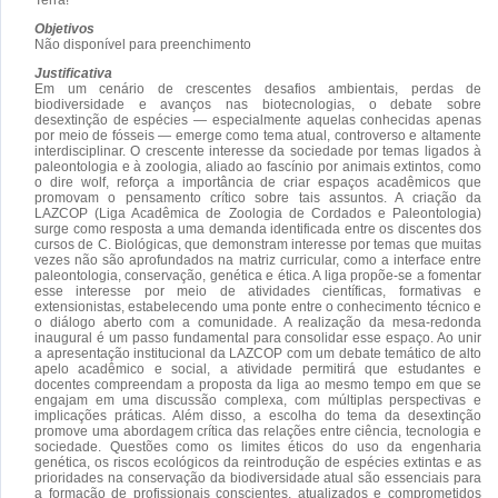
Objetivos
Não disponível para preenchimento
Justificativa
Em um cenário de crescentes desafios ambientais, perdas de
biodiversidade e avanços nas biotecnologias, o debate sobre
desextinção de espécies — especialmente aquelas conhecidas apenas
por meio de fósseis — emerge como tema atual, controverso e altamente
interdisciplinar. O crescente interesse da sociedade por temas ligados à
paleontologia e à zoologia, aliado ao fascínio por animais extintos, como
o dire wolf, reforça a importância de criar espaços acadêmicos que
promovam o pensamento crítico sobre tais assuntos. A criação da
LAZCOP (Liga Acadêmica de Zoologia de Cordados e Paleontologia)
surge como resposta a uma demanda identificada entre os discentes dos
cursos de C. Biológicas, que demonstram interesse por temas que muitas
vezes não são aprofundados na matriz curricular, como a interface entre
paleontologia, conservação, genética e ética. A liga propõe-se a fomentar
esse interesse por meio de atividades científicas, formativas e
extensionistas, estabelecendo uma ponte entre o conhecimento técnico e
o diálogo aberto com a comunidade. A realização da mesa-redonda
inaugural é um passo fundamental para consolidar esse espaço. Ao unir
a apresentação institucional da LAZCOP com um debate temático de alto
apelo acadêmico e social, a atividade permitirá que estudantes e
docentes compreendam a proposta da liga ao mesmo tempo em que se
engajam em uma discussão complexa, com múltiplas perspectivas e
implicações práticas. Além disso, a escolha do tema da desextinção
promove uma abordagem crítica das relações entre ciência, tecnologia e
sociedade. Questões como os limites éticos do uso da engenharia
genética, os riscos ecológicos da reintrodução de espécies extintas e as
prioridades na conservação da biodiversidade atual são essenciais para
a formação de profissionais conscientes, atualizados e comprometidos