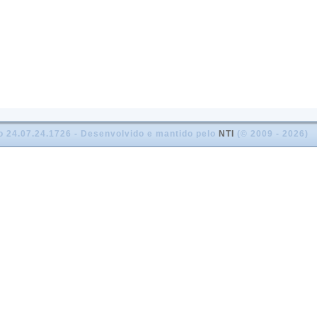
o 24.07.24.1726 - Desenvolvido e mantido pelo
NTI
(© 2009 - 2026)