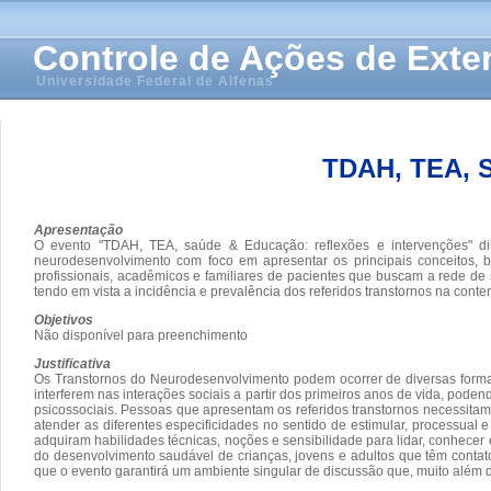
Controle de Ações de Ext
Universidade Federal de Alfenas
TDAH, TEA,
Apresentação
O evento "TDAH, TEA, saúde & Educação: reflexões e intervenções" dis
neurodesenvolvimento com foco em apresentar os principais conceitos,
profissionais, acadêmicos e familiares de pacientes que buscam a rede 
tendo em vista a incidência e prevalência dos referidos transtornos na con
Objetivos
Não disponível para preenchimento
Justificativa
Os Transtornos do Neurodesenvolvimento podem ocorrer de diversas formas 
interferem nas interações sociais a partir dos primeiros anos de vida, pode
psicossociais. Pessoas que apresentam os referidos transtornos necessit
atender as diferentes especificidades no sentido de estimular, processual
adquiram habilidades técnicas, noções e sensibilidade para lidar, conhecer
do desenvolvimento saudável de crianças, jovens e adultos que têm contat
que o evento garantirá um ambiente singular de discussão que, muito além d