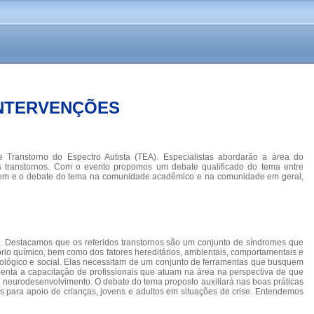
INTERVENÇÕES
 Transtorno do Espectro Autista (TEA). Especialistas abordarão a área do
s transtornos. Com o evento propomos um debate qualificado do tema entre
dagem e o debate do tema na comunidade acadêmico e na comunidade em geral,
uo. Destacamos que os referidos transtornos são um conjunto de síndromes que
íbrio químico, bem como dos fatores hereditários, ambientais, comportamentais e
ológico e social. Elas necessitam de um conjunto de ferramentas que busquem
omenta a capacitação de profissionais que atuam na área na perspectiva de que
do neurodesenvolvimento. O debate do tema proposto auxiliará nas boas práticas
s para apoio de crianças, jovens e adultos em situações de crise. Entendemos