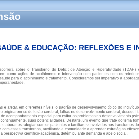
ensão
 SAÚDE & EDUCAÇÃO: REFLEXÕES E 
correrá sobre o Transtorno do Déficit de Atenção e Hiperatividade (TDAH) e
 bem como ações de acolhimento e intervenção com pacientes com os referido
de saúde para o acolhimento e tratamento. Consideramos ser imperativo a abor
temporaneidade.
e afetar, em diferentes níveis, o padrão de desenvolvimento típico do indivíd
ndo originarem-se de lesão cerebral, falhas no desenvolvimento cerebral, desequil
am de acompanhamento especial para evitar os problemas no desenvolvimento psic
 e continuamente, suas potencialidades. Destarte, um evento que trate do tema f
 e elaborar estratégias com os pacientes e familiares envolvidos nos transtornos 
o com esses transtornos, auxiliando a comunidade a aprender estratégias eficaze
a perspectiva científico-acadêmica, detém pujante demanda e apelo social.