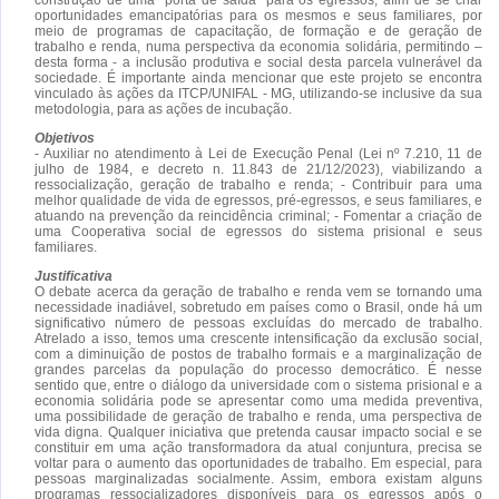
oportunidades emancipatórias para os mesmos e seus familiares, por
meio de programas de capacitação, de formação e de geração de
trabalho e renda, numa perspectiva da economia solidária, permitindo –
desta forma - a inclusão produtiva e social desta parcela vulnerável da
sociedade. É importante ainda mencionar que este projeto se encontra
vinculado às ações da ITCP/UNIFAL - MG, utilizando-se inclusive da sua
metodologia, para as ações de incubação.
Objetivos
- Auxiliar no atendimento à Lei de Execução Penal (Lei nº 7.210, 11 de
julho de 1984, e decreto n. 11.843 de 21/12/2023), viabilizando a
ressocialização, geração de trabalho e renda; - Contribuir para uma
melhor qualidade de vida de egressos, pré-egressos, e seus familiares, e
atuando na prevenção da reincidência criminal; - Fomentar a criação de
uma Cooperativa social de egressos do sistema prisional e seus
familiares.
Justificativa
O debate acerca da geração de trabalho e renda vem se tornando uma
necessidade inadiável, sobretudo em países como o Brasil, onde há um
significativo número de pessoas excluídas do mercado de trabalho.
Atrelado a isso, temos uma crescente intensificação da exclusão social,
com a diminuição de postos de trabalho formais e a marginalização de
grandes parcelas da população do processo democrático. É nesse
sentido que, entre o diálogo da universidade com o sistema prisional e a
economia solidária pode se apresentar como uma medida preventiva,
uma possibilidade de geração de trabalho e renda, uma perspectiva de
vida digna. Qualquer iniciativa que pretenda causar impacto social e se
constituir em uma ação transformadora da atual conjuntura, precisa se
voltar para o aumento das oportunidades de trabalho. Em especial, para
pessoas marginalizadas socialmente. Assim, embora existam alguns
programas ressocializadores disponíveis para os egressos após o