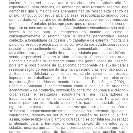
cárcere, é possível observar que a maioria desses indivíduos não têm
expectativas, nem chances, de acessar políticas ressocializadoras. Isso
demonstra que a maioria dos apenados não se ressocializa dentro da
prisão, tampouco consegue alcançar essa ressocialização quando posto
em liberdade, em caráter de ex-detento. Isso porque, um dos principais
problemas enfrentados pelos egressos após o cumprimento da pena é o
ingresso no mercado de trabalho. As dificuldades encontradas são muitas
vezes a causa para o reingresso no mundo do crime e
consequentemente o retorno para o sistema penitenciário. Nesse
contexto, a formalidade de possuir um trabalho é de extrema importância
para o egresso que precisa voltar ao convívio da sociedade, uma vez que
possibilita um sentimento de inclusão na comunidade e, principalmente,
uma alternativa para garantia de renda satisfatória para sua subsistência,
sendo dispensável recorrer à vida criminosa. É nesse ponto que a
Economia Solidária se apresenta como uma possibilidade de inserção,
pois tem a possibilidade de atuar como componente de auxílio para a
ressocialização do egresso do sistema carcerário brasileiro. Isso porque,
a Economia Solidária vem se apresentando como uma resposta
importante de trabalhadores e de comunidades pobres em relação às
transformações ocorridas no mundo do trabalho. Para Singer (2002), a
Economia Solidária é compreendida como o conjunto de atividades
econômicas – de produção, distribuição, consumo, poupança e crédito –
organizadas e realizadas solidariamente por trabalhadores e
trabalhadoras sob a forma coletiva e autogestionária. Portanto, este
modelo pode ser identificado como auxílio para a ressocialização do
egresso do sistema penitenciário, uma vez que esse modelo econômico
se baseia fundamentalmente em princípios de solidariedade, igualdade,
coletividade, respeito ao ser humano e divisão de renda igualitária.
Assim, pode-se dizer que o âmbito do trabalho se constitui em um espaço
privilegiado para a formação e conscientização do indivíduo como
cidadão, uma vez que partimos da premissa de que o desemprego não é
um problema individual do trabalhador, mas uma questão social