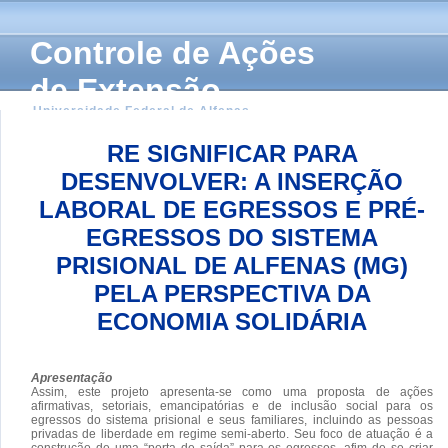
Controle de Ações
de Extensão
Universidade Federal de Alfenas
RE SIGNIFICAR PARA
DESENVOLVER: A INSERÇÃO
LABORAL DE EGRESSOS E PRÉ-
EGRESSOS DO SISTEMA
PRISIONAL DE ALFENAS (MG)
PELA PERSPECTIVA DA
ECONOMIA SOLIDÁRIA
Apresentação
Assim, este projeto apresenta-se como uma proposta de ações
afirmativas, setoriais, emancipatórias e de inclusão social para os
egressos do sistema prisional e seus familiares, incluindo as pessoas
privadas de liberdade em regime semi-aberto. Seu foco de atuação é a
construção de uma “porta de saída” para os egressos, afim de se criar