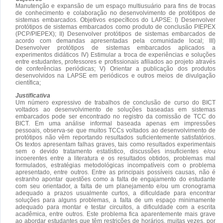
Manutenção e expansão de um espaço multiusuário para fins de trocas
de conhecimento e colaboração no desenvolvimento de protótipos de
sistemas embarcados. Objetivos específicos do LAPSE: I) Desenvolver
protótipos de sistemas embarcados como produto de conclusão PIEPEX
(PCP/PIEPEX); II) Desenvolver protótipos de sistemas embarcados de
acordo com demandas apresentadas pela comunidade local; III)
Desenvolver protótipos de sistemas embarcados aplicados a
experimentos didáticos IV) Estimular a troca de experiências e soluções
entre estudantes, professores e profissionais afiliados ao projeto através
de conferências periódicas; V) Orientar a publicação dos produtos
desenvolvidos na LAPSE em periódicos e outros meios de divulgação
científica;
Justificativa
Um número expressivo de trabalhos de conclusão de curso do BICT
voltados ao desenvolvimento de soluções baseadas em sistemas
embarcados pode ser encontrado no registro da comissão de TCC do
BICT. Em uma análise informal baseada apenas em impressões
pessoais, observa-se que muitos TCCs voltados ao desenvolvimento de
protótipos não vêm reportando resultados suficientemente satisfatórios.
Os textos apresentam falhas graves, tais como resultados experimentais
sem o devido tratamento estatístico, discussões insuficientes e/ou
incoerentes entre a literatura e os resultados obtidos, problemas mal
formulados, estratégias metodológicas incompatíveis com o problema
apresentado, entre outros. Entre as principais possíveis causas, não é
estranho apontar questões como a falta de engajamento do estudante
com seu orientador, a falta de um planejamento e/ou um cronograma
adequado a prazos usualmente curtos, a dificuldade para encontrar
soluções para alguns problemas, a falta de um espaço minimamente
adequado para montar e testar circuitos, a dificuldade com a escrita
acadêmica, entre outros. Este problema fica aparentemente mais grave
ao abordar estudantes que têm restrições de horários, muitas vezes, por