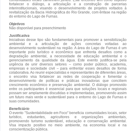
fortalecer o diálogo, a articulação e a construção de parcerias
interinstitucionais, visando o desenvolvimento de projetos voltados à
revitalização da Bacia Hidrográfica do Rio Grande, com ênfase na região
do entorno do Lago de Furnas.
Objetivos
Não disponível para preenchimento
Justificativa
Iniciativas desse tipo são fundamentais para promover a sensibilização
ambiental e a articulação de ações concretas voltadas ao
desenvolvimento sustentável na região. A área do Lago de Furnas é um
importante polo turístico e econômico que enfrenta desafios como a
degradação ambiental, a necessidade de educação ambiental e o
gerenciamento da qualidade da água. Este evento justifica-se pela
urgência de unir diversos setores – como poder público, academia,
empresas e sociedade civil – para enfrentar esses desafios de forma
colaborativa. Ao reunir especialistas e representantes de diferentes áreas,
o encontro visa fortalecer as redes de cooperação e fomentar o
desenvolvimento de políticas e práticas inovadoras que conciliem
crescimento econômico e preservação ambiental. O diálogo promovido
entre os participantes é essencial para que soluções locais e regionais
possam ser amplamente discutidas e implementadas, promovendo assim
um futuro mais verde e sustentável para o entorno do Lago de Furnas e
suas comunidades.
Beneficiário
O evento "Sustentabilidade em Foco" beneficia comunidades locais, setor
turístico, estudantes, agricultores e organizações ambientais,
promovendo turismo sustentável, educação e conservação ambiental.
Visa impacto positivo no meio ambiente, na economia local e na
conscientização pública.