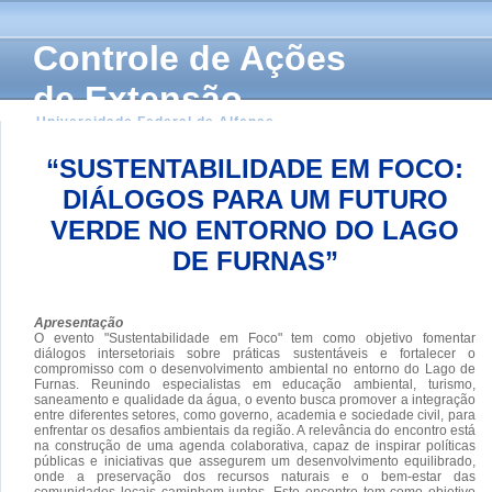
Controle de Ações
de Extensão
Universidade Federal de Alfenas
“SUSTENTABILIDADE EM FOCO:
DIÁLOGOS PARA UM FUTURO
VERDE NO ENTORNO DO LAGO
DE FURNAS”
Apresentação
O evento "Sustentabilidade em Foco" tem como objetivo fomentar
diálogos intersetoriais sobre práticas sustentáveis e fortalecer o
compromisso com o desenvolvimento ambiental no entorno do Lago de
Furnas. Reunindo especialistas em educação ambiental, turismo,
saneamento e qualidade da água, o evento busca promover a integração
entre diferentes setores, como governo, academia e sociedade civil, para
enfrentar os desafios ambientais da região. A relevância do encontro está
na construção de uma agenda colaborativa, capaz de inspirar políticas
públicas e iniciativas que assegurem um desenvolvimento equilibrado,
onde a preservação dos recursos naturais e o bem-estar das
comunidades locais caminhem juntos. Este encontro tem como objetivo