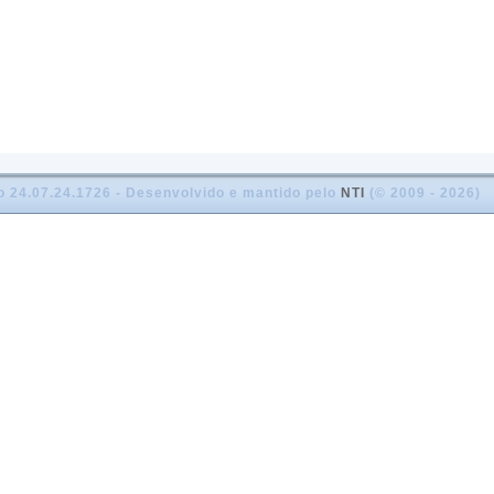
o 24.07.24.1726 - Desenvolvido e mantido pelo
NTI
(© 2009 - 2026)