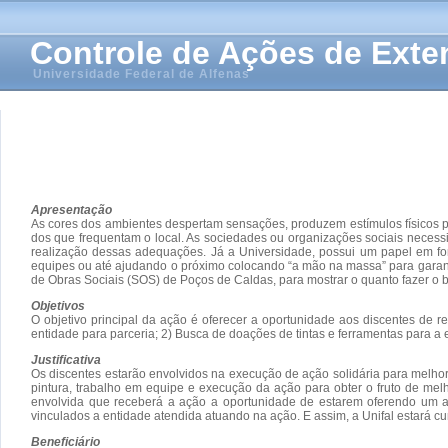
Controle de Ações de Ext
Universidade Federal de Alfenas
Apresentação
As cores dos ambientes despertam sensações, produzem estímulos físicos pe
dos que frequentam o local. As sociedades ou organizações sociais neces
realização dessas adequações. Já a Universidade, possui um papel em fo
equipes ou até ajudando o próximo colocando “a mão na massa” para garantir
de Obras Sociais (SOS) de Poços de Caldas, para mostrar o quanto fazer o 
Objetivos
O objetivo principal da ação é oferecer a oportunidade aos discentes d
entidade para parceria; 2) Busca de doações de tintas e ferramentas para a 
Justificativa
Os discentes estarão envolvidos na execução de ação solidária para melho
pintura, trabalho em equipe e execução da ação para obter o fruto de mel
envolvida que receberá a ação a oportunidade de estarem oferendo um a
vinculados a entidade atendida atuando na ação. E assim, a Unifal estará c
Beneficiário