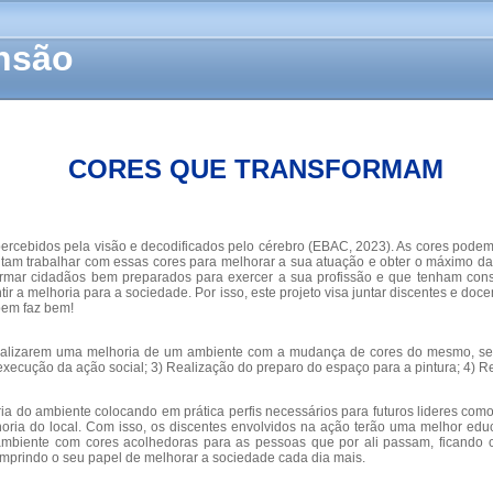
ensão
CORES QUE TRANSFORMAM
rcebidos pela visão e decodificados pelo cérebro (EBAC, 2023). As cores podem t
sitam trabalhar com essas cores para melhorar a sua atuação e obter o máximo 
rmar cidadãos bem preparados para exercer a sua profissão e que tenham cons
 a melhoria para a sociedade. Por isso, este projeto visa juntar discentes e do
bem faz bem!
e realizarem uma melhoria de um ambiente com a mudança de cores do mesmo, se
execução da ação social; 3) Realização do preparo do espaço para a pintura; 4) R
ria do ambiente colocando em prática perfis necessários para futuros lideres c
horia do local. Com isso, os discentes envolvidos na ação terão uma melhor educ
mbiente com cores acolhedoras para as pessoas que por ali passam, ficando 
umprindo o seu papel de melhorar a sociedade cada dia mais.