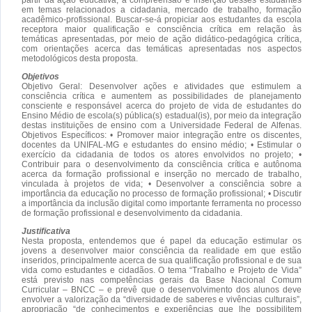
em temas relacionados a cidadania, mercado de trabalho, formação
acadêmico-profissional. Buscar-se-á propiciar aos estudantes da escola
receptora maior qualificação e consciência crítica em relação às
temáticas apresentadas, por meio de ação didático-pedagógica crítica,
com orientações acerca das temáticas apresentadas nos aspectos
metodológicos desta proposta.
Objetivos
Objetivo Geral: Desenvolver ações e atividades que estimulem a
consciência crítica e aumentem as possibilidades de planejamento
consciente e responsável acerca do projeto de vida de estudantes do
Ensino Médio de escola(s) pública(s) estadual(is), por meio da integração
destas instituições de ensino com a Universidade Federal de Alfenas.
Objetivos Específicos: • Promover maior integração entre os discentes,
docentes da UNIFAL-MG e estudantes do ensino médio; • Estimular o
exercício da cidadania de todos os atores envolvidos no projeto; •
Contribuir para o desenvolvimento da consciência crítica e autônoma
acerca da formação profissional e inserção no mercado de trabalho,
vinculada à projetos de vida; • Desenvolver a consciência sobre a
importância da educação no processo de formação profissional; • Discutir
a importância da inclusão digital como importante ferramenta no processo
de formação profissional e desenvolvimento da cidadania.
Justificativa
Nesta proposta, entendemos que é papel da educação estimular os
jovens a desenvolver maior consciência da realidade em que estão
inseridos, principalmente acerca de sua qualificação profissional e de sua
vida como estudantes e cidadãos. O tema “Trabalho e Projeto de Vida”
está previsto nas competências gerais da Base Nacional Comum
Curricular – BNCC – e prevê que o desenvolvimento dos alunos deve
envolver a valorização da “diversidade de saberes e vivências culturais”,
apropriação “de conhecimentos e experiências que lhe possibilitem