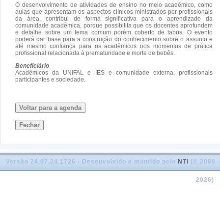
O desenvolvimento de atividades de ensino no meio acadêmico, como
aulas que apresentam os aspectos clínicos ministrados por profissionais
da área, contribui de forma significativa para o aprendizado da
comunidade acadêmica, porque possibilita que os docentes aprofundem
e detalhe sobre um tema comum porém coberto de tabus. O evento
poderá dar base para a construção do conhecimento sobre o assunto e
até mesmo confiança para os acadêmicos nos momentos de prática
profissional relacionada à prematuridade e morte de bebês.
Beneficiário
Acadêmicos da UNIFAL e IES e comunidade externa, profissionais
participantes e sociedade.
Voltar para a agenda
Fechar
Versão 24.07.24.1726 - Desenvolvido e mantido pelo
NTI
(© 2009 -
2026)