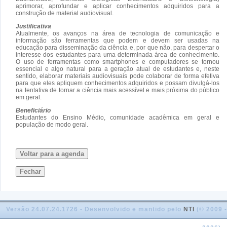
aprimorar, aprofundar e aplicar conhecimentos adquiridos para a
construção de material audiovisual.
Justificativa
Atualmente, os avanços na área de tecnologia de comunicação e
informação são ferramentas que podem e devem ser usadas na
educação para disseminação da ciência e, por que não, para despertar o
interesse dos estudantes para uma determinada área de conhecimento.
O uso de ferramentas como smartphones e computadores se tornou
essencial e algo natural para a geração atual de estudantes e, neste
sentido, elaborar materiais audiovisuais pode colaborar de forma efetiva
para que eles apliquem conhecimentos adquiridos e possam divulgá-los
na tentativa de tornar a ciência mais acessível e mais próxima do público
em geral.
Beneficiário
Estudantes do Ensino Médio, comunidade acadêmica em geral e
população de modo geral.
Voltar para a agenda
Fechar
Versão 24.07.24.1726 - Desenvolvido e mantido pelo
NTI
(© 2009 -