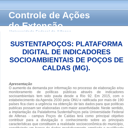
Controle de Ações
de Extensão
Universidade Federal de Alfenas
SUSTENTAPOÇOS: PLATAFORMA
DIGITAL DE INDICADORES
SOCIOAMBIENTAIS DE POÇOS DE
CALDAS (MG).
Apresentação
O aumento da demanda por informação no processo de elaboração e/ou
monitoramento de políticas públicas através de indicadores
socioambientais tem sido pauta desde a Rio 92. Em 2015, com o
estabelecimento da Agenda 2030 pela ONU e ratificada por mais de 190
países fica claro a urgência na obtenção de tais dados para que politicas
publicas possam ser elaboradas com maior assertividade. Neste sentido,
a implantação da Palataforma SustentaPoços pela Universidade Federal
de Alfenas - campus Poços de Caldas terá como principal objetivo
contribuir para a divulgação o conhecimento sobre as principais
características que constituem a realidade socioeconômica do município,
constituindo um banco de dados gradativamente ampliado e qualificado