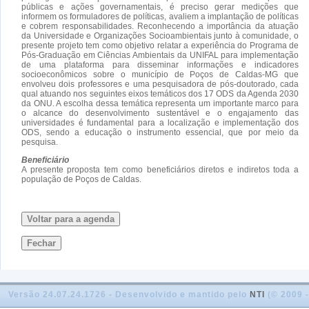
públicas e ações governamentais, é preciso gerar medições que
informem os formuladores de políticas, avaliem a implantação de políticas
e cobrem responsabilidades. Reconhecendo a importância da atuação
da Universidade e Organizações Socioambientais junto à comunidade, o
presente projeto tem como objetivo relatar a experiência do Programa de
Pós-Graduação em Ciências Ambientais da UNIFAL para implementação
de uma plataforma para disseminar informações e indicadores
socioeconômicos sobre o município de Poços de Caldas-MG que
envolveu dois professores e uma pesquisadora de pós-doutorado, cada
qual atuando nos seguintes eixos temáticos dos 17 ODS da Agenda 2030
da ONU. A escolha dessa temática representa um importante marco para
o alcance do desenvolvimento sustentável e o engajamento das
universidades é fundamental para a localização e implementação dos
ODS, sendo a educação o instrumento essencial, que por meio da
pesquisa.
Beneficiário
A presente proposta tem como beneficiários diretos e indiretos toda a
população de Poços de Caldas.
Voltar para a agenda
Fechar
Versão 24.07.24.1726 - Desenvolvido e mantido pelo
NTI
(© 2009 -