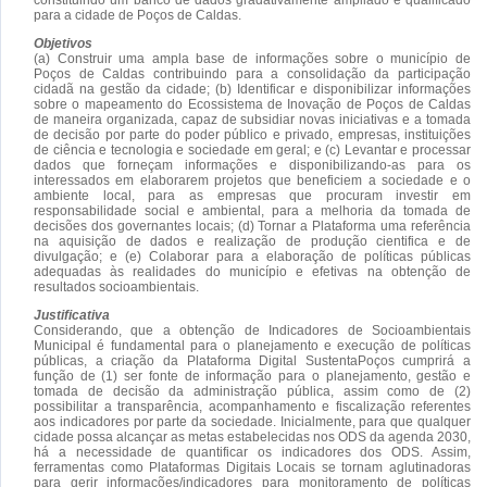
para a cidade de Poços de Caldas.
Objetivos
(a) Construir uma ampla base de informações sobre o município de
Poços de Caldas contribuindo para a consolidação da participação
cidadã na gestão da cidade; (b) Identificar e disponibilizar informações
sobre o mapeamento do Ecossistema de Inovação de Poços de Caldas
de maneira organizada, capaz de subsidiar novas iniciativas e a tomada
de decisão por parte do poder público e privado, empresas, instituições
de ciência e tecnologia e sociedade em geral; e (c) Levantar e processar
dados que forneçam informações e disponibilizando-as para os
interessados em elaborarem projetos que beneficiem a sociedade e o
ambiente local, para as empresas que procuram investir em
responsabilidade social e ambiental, para a melhoria da tomada de
decisões dos governantes locais; (d) Tornar a Plataforma uma referência
na aquisição de dados e realização de produção cientifica e de
divulgação; e (e) Colaborar para a elaboração de políticas públicas
adequadas às realidades do município e efetivas na obtenção de
resultados socioambientais.
Justificativa
Considerando, que a obtenção de Indicadores de Socioambientais
Municipal é fundamental para o planejamento e execução de políticas
públicas, a criação da Plataforma Digital SustentaPoços cumprirá a
função de (1) ser fonte de informação para o planejamento, gestão e
tomada de decisão da administração pública, assim como de (2)
possibilitar a transparência, acompanhamento e fiscalização referentes
aos indicadores por parte da sociedade. Inicialmente, para que qualquer
cidade possa alcançar as metas estabelecidas nos ODS da agenda 2030,
há a necessidade de quantificar os indicadores dos ODS. Assim,
ferramentas como Plataformas Digitais Locais se tornam aglutinadoras
para gerir informações/indicadores para monitoramento de políticas